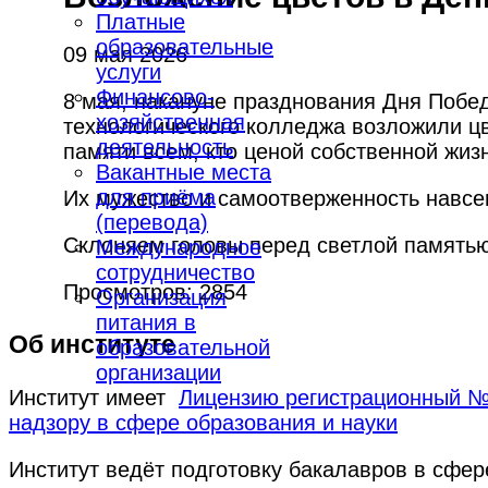
Платные
образовательные
09 мая 2026
услуги
Финансово-
8 мая, накануне празднования Дня Побед
хозяйственная
технологического колледжа возложили цв
деятельность
памяти всем, кто ценой собственной жиз
Вакантные места
для приёма
Их мужество и самоотверженность навсе
(перевода)
Склоняем головы перед светлой память
Международное
сотрудничество
Просмотров: 2854
Организация
питания в
Об институте
образовательной
организации
Институт имеет
Лицензию регистрационный № 
надзору в сфере образования и науки
Институт ведёт подготовку бакалавров в сфе