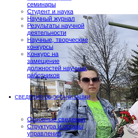
семинары
Студент и наука
Научный журнал
Результаты научной
деятельности
Научные, творческие
конкурсы
Конкурс на
замещение
должностей научных
работников
СВЕДЕНИЯ ОБ ОРГАНИЗАЦИИ
Основные сведения
Структура и органы
управления