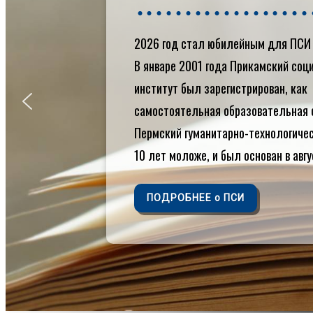
Контакты
Кафедры
2026 год стал юбилейным для ПСИ 
Библиотека
Электронная
В январе 2001 года Прикамский со
библиотека
институт был зарегистрирован, как
Электронная
самостоятельная образовательная 
образовательная
среда
Пермский гуманитарно-технологиче
Внутренняя
10 лет моложе, и был основан в авгу
система оценки
качества
образования
ПОДРОБНЕЕ о ПСИ
Противодействие
коррупции
Международное
сотрудничество
Награды и
достижения
Профилактика