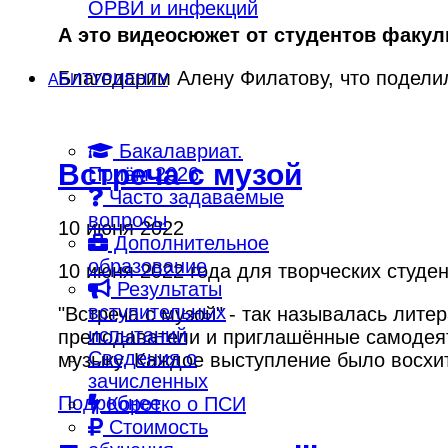
ОРВИ и инфекций
А это видеосюжет от студентов факул
Благодарим Алену Филатову, что подели
АБИТУРИЕНТУ
Бакалавриат.
Встреча с музой
Приём 2026
Часто задаваемые
вопросы
10 июня 2022
Дополнительное
образование
10 июня 2022 года для творческих студ
Результаты
вступительных
"Встреча с музой" - так называлась лит
испытаний
преподаватели и приглашённые самодеяте
Сведения о
музыку. Каждое выступление было восхит
зачисленных
Подробнее
Коротко о ПСИ
Стоимость