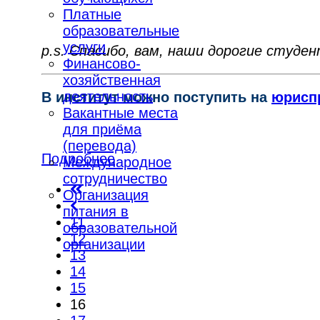
Платные
образовательные
услуги
p.s. Спасибо, вам, наши дорогие студе
Финансово-
хозяйственная
деятельность
В институт можно поступить на
юрисп
Вакантные места
для приёма
(перевода)
Подробнее
Международное
сотрудничество
Организация
питания в
11
образовательной
12
организации
13
14
15
16