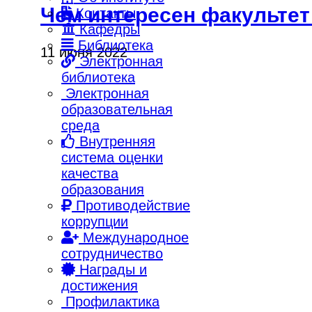
Чем интересен факультет
Контакты
Кафедры
Библиотека
11 июня 2022
Электронная
библиотека
Электронная
образовательная
среда
Внутренняя
система оценки
качества
образования
Противодействие
коррупции
Международное
сотрудничество
Награды и
достижения
Профилактика