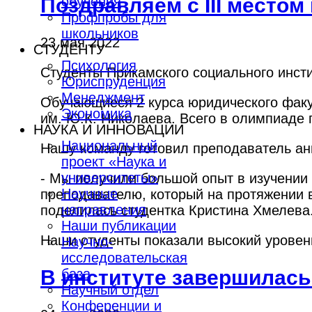
обучения
Поздравляем с III местом
Профпробы для
школьников
23 мая 2022
СТУДЕНТУ
Психология
Студенты Прикамского социального институ
Юриспруденция
Менеджмент
Обучающиеся 2 курса юридического факу
Экономика
им. Ю.К. Николаева. Всего в олимпиаде 
НАУКА И ИННОВАЦИИ
Национальный
Нашу команду готовил преподаватель анг
проект «Наука и
университеты»
- Мы получили большой опыт в изучении
Научные
преподавателю, который на протяжении в
направления
поделилась студентка Кристина Хмелева
Наши публикации
Наши студенты показали высокий уровень 
Научно-
исследовательская
база
В институте завершилась
Научный отдел
Конференции и