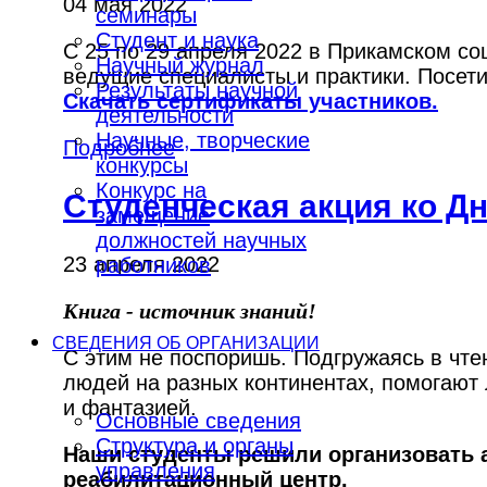
04 мая 2022
семинары
Студент и наука
С 25 по 29 апреля 2022 в Прикамском с
Научный журнал
ведущие специалисты и практики. Посет
Результаты научной
Скачать сертификаты участников.
деятельности
Научные, творческие
Подробнее
конкурсы
Конкурс на
Студенческая акция ко Д
замещение
должностей научных
23 апреля 2022
работников
Книга - источник знаний!
СВЕДЕНИЯ ОБ ОРГАНИЗАЦИИ
С этим не поспоришь. Подгружаясь в чт
людей на разных континентах, помогают
и фантазией.
Основные сведения
Структура и органы
Наши студенты решили организовать а
управления
реабилитационный центр.