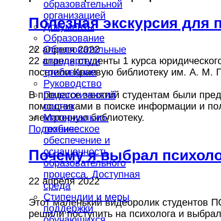
образовательной
организацией
Полезная экскурсия для 
Документы
Образование
22 апреля 2022
Образовательные
22 апреля студенты 1 курса юридическог
стандарты и
посетили Краевую библиотеку им. А. М. Г
требования
Руководство
В процессе занятий студентам были пред
Педагогический
помощниками в поиске информации и по
состав
электронную библиотеку.
Материально-
Подробнее
техническое
обеспечение и
оснащенность
Почему я выбрал психол
образовательного
процесса. Доступная
22 апреля 2022
среда
Стипендии и меры
Этот маленький видеоролик студентов ПС
поддержки
решили поступить на психолога и выбрал
обучающихся