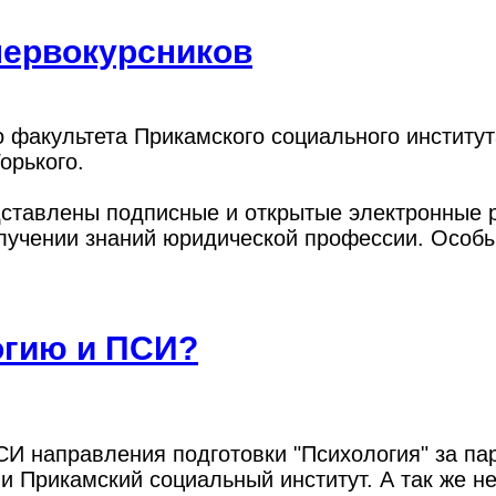
первокурсников
о факультета Прикамского социального институт
орького.
ставлены подписные и открытые электронные р
лучении знаний юридической профессии. Особы
огию и ПСИ?
И направления подготовки "Психология" за пар
и Прикамский социальный институт. А так же н