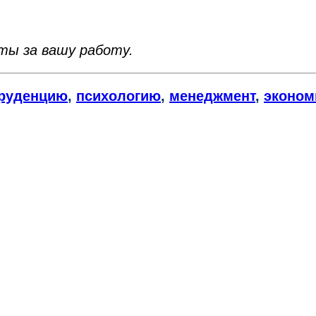
нты за вашу работу.
руденцию
,
психологию
,
менеджмент
,
эконом