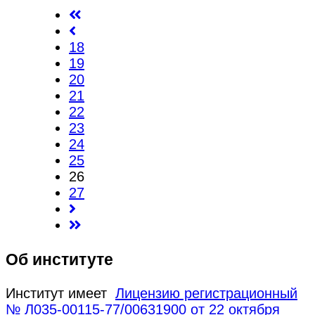
18
19
20
21
22
23
24
25
26
27
Об институте
Институт имеет
Лицензию регистрационный
№ Л035-00115-77/00631900 от 22 октября