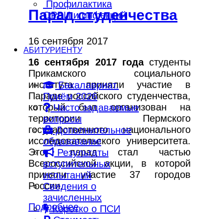
Профилактика
Парад студенчества
ОРВИ и инфекций
16 сентября 2017
АБИТУРИЕНТУ
16 сентября 2017 года
студенты
Прикамского социального
института приняли участие в
Бакалавриат.
Параде российского студенчества,
Приём 2026
который был организован на
Часто задаваемые
территории Пермского
вопросы
государственного национального
Дополнительное
исследовательского университета.
образование
Этот парад стал частью
Результаты
Всероссийской акции, в которой
вступительных
приняли участие 37 городов
испытаний
России.
Сведения о
зачисленных
Подробнее
Коротко о ПСИ