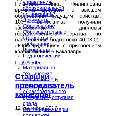
управления
Никитина Инна Филипповна
образовательной
вручила документ о высшем
организацией
образовании будущим юристам.
Документы
103 выпускника получили
Образование
заслуженные дипломы
Образовательные
государственного образца по
стандарты и
направлению подготовки 40.03.01.
требования
«Юриспруденция» с присвоением
Руководство
квалификации « Бакалавр».
Педагогический
состав
Подробнее
Материально-
техническое
Старший
обеспечение и
преподаватель
оснащенность
образовательного
кафедры
процесса. Доступная
среда
12 сентября 2017
Стипендии и меры
поддержки