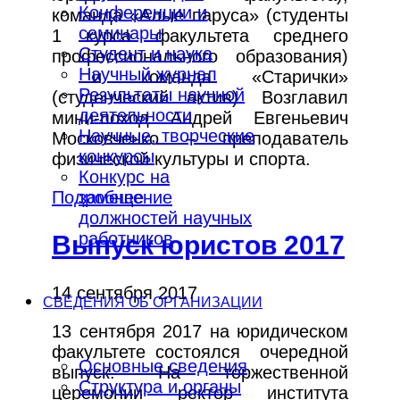
Конференции и
команда «Алые паруса» (студенты
семинары
1 курса факультета среднего
Студент и наука
профессионального образования)
Научный журнал
и команда «Старички»
Результаты научной
(студенческий актив). Возглавил
деятельности
мини-поход Андрей Евгеньевич
Научные, творческие
Московченко – преподаватель
конкурсы
физической культуры и спорта.
Конкурс на
замещение
Подробнее
должностей научных
работников
Выпуск юристов 2017
14 сентября 2017
СВЕДЕНИЯ ОБ ОРГАНИЗАЦИИ
13 сентября 2017 на юридическом
факультете состоялся очередной
Основные сведения
выпуск. На торжественной
Структура и органы
церемонии ректор института