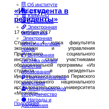
Об институте
«Из студента в
Контакты
Кафедры
резиденты»
Библиотека
Электронная
17 октября 2017
библиотека
Электронная
Студенты 4 курса факультета
образовательная
экономики и управления
среда
Прикамского социального
Внутренняя
института стали участниками
система оценки
образовательной программы «Из
качества
студента в резиденты»
образования
Инновационного центра Пермского
Противодействие
государственного национального
коррупции
исследовательского университета
Международное
«Мозгово»…
сотрудничество
Награды и
Подробнее
достижения