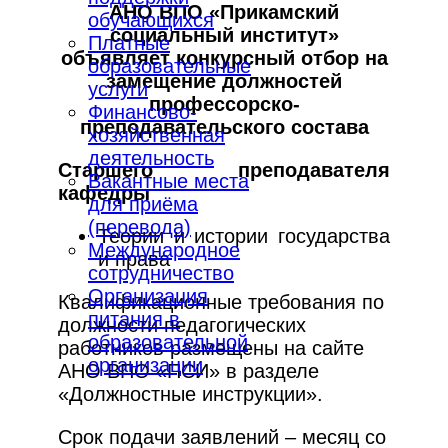
АНО ВПО «Прикамский
обучающихся
социальный институт»
Платные
объявляет конкурсный отбор на
образовательные
замещение должностей
услуги
профессорско-
Финансово-
преподавательского состава
хозяйственная
деятельность
Старшего преподавателя
Вакантные места
кафедры
для приёма
(перевода)
Теории и истории государства
Международное
и права
сотрудничество
Организация
Квалификационные требования по
питания в
должности педагогических
образовательной
работников размещены на сайте
организации
АНО ВПО «ПСИ» в разделе
«Должностные инструкции».
Срок подачи заявлений – месяц со