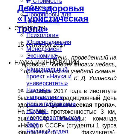
Стоимость
День здоровья
обучения
Профпробы для
«Туристическая
школьников
тропа»
СТУДЕНТУ
Психология
Юриспруденция
15 сентября 2017
Менеджмент
Экономика
... День, проведенный на
НАУКА И ИННОВАЦИИ
природе... стоит многих недель,
Национальный
проведенных на учебной скамье.
проект «Наука и
К. Д. Ушинский
университеты»
Научные
14 сентября 2017 года в институте
направления
был проведён традиционный День
Наши публикации
здоровья
«Туристическая тропа»
.
Научно-
На Тропу, протяженностью 3 км,
исследовательская
вышли три команды: команда
база
«Назад в СССР» (студенты 1 курса
Научный отдел
юридического факультета),