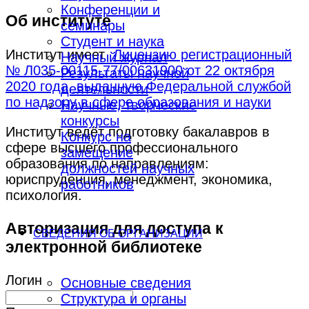
Конференции и
Об институте
семинары
Студент и наука
Институт имеет
Лицензию регистрационный
Научный журнал
№ Л035-00115-77/00631900 от 22 октября
Результаты научной
2020 года, выданную Федеральной службой
деятельности
по надзору в сфере образования и науки
Научные, творческие
конкурсы
Институт ведёт подготовку бакалавров в
Конкурс на
сфере высшего профессионального
замещение
образования по направлениям:
должностей научных
юриспруденция, менеджмент, экономика,
работников
психология.
Авторизация для доступа к
СВЕДЕНИЯ ОБ ОРГАНИЗАЦИИ
электронной библиотеке
Логин
Основные сведения
Структура и органы