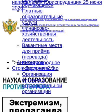
направления Юриспруденция
25 июня
обучающихся
2026
Платные
образовательные
Информация о Федеральных государственных гражданских
услуги
служащих Минюста России, ответственных за рассмотрение
Финансово-
обращений граждан и организаций
хозяйственная
деятельность
Вакантные места
для приёма
(перевода)
">
Антитеррор
Международное
Стоп-Деструкт 2.0
сотрудничество
Организация
питания в
образовательной
организации