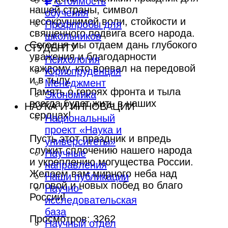
Стоимость
нашей страны, символ
обучения
несокрушимой воли, стойкости и
Профпробы для
священного подвига всего народа.
школьников
Сегодня мы отдаем дань глубокого
СТУДЕНТУ
уважения и благодарности
Психология
каждому, кто воевал на передовой
Юриспруденция
и в тылу.
Менеджмент
Память о героях фронта и тыла
Экономика
всегда будет жить в наших
НАУКА И ИННОВАЦИИ
сердцах!
Национальный
проект «Наука и
Пусть этот праздник и впредь
университеты»
служит сплочению нашего народа
Научные
и укреплению могущества России.
направления
Желаем вам мирного неба над
Наши публикации
головой и новых побед во благо
Научно-
России!
исследовательская
база
Просмотров: 3262
Научный отдел