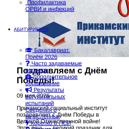
Профилактика
ОРВИ и инфекций
АБИТУРИЕНТУ
Бакалавриат.
Приём 2026
Часто задаваемые
Поздравляем с Днём
вопросы
Дополнительное
Победы!
образование
Результаты
09 мая 2026
вступительных
испытаний
Прикамский социальный институт
Сведения о
поздравляет с Днём Победы в
зачисленных
Великой Отечественной войне!
Коротко о ПСИ
Этот день — великий праздник для