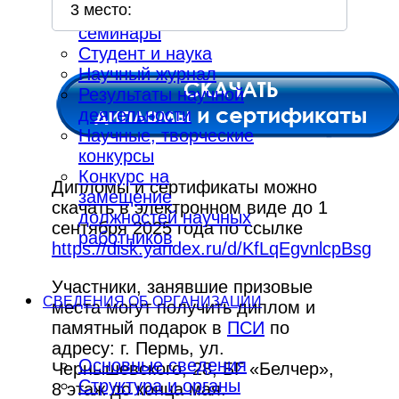
3 место:
Конференции и
семинары
Студент и наука
Научный журнал
Результаты научной
деятельности
Научные, творческие
конкурсы
Конкурс на
Дипломы и сертификаты можно
замещение
скачать в электронном виде до 1
должностей научных
сентября 2025 года по ссылке
работников
https://disk.yandex.ru/d/KfLqEgvnlcpBsg
Участники, занявшие призовые
СВЕДЕНИЯ ОБ ОРГАНИЗАЦИИ
места могут получить диплом и
памятный подарок в
ПСИ
по
адресу: г. Пермь, ул.
Основные сведения
Чернышевского, 28, БГ «Белчер»,
Структура и органы
8 этаж до конца мая.