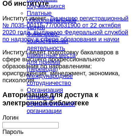
Об институте
обучающихся
Платные
Институт имеет
Лицензию регистрационный
образовательные
№ Л035-00115-77/00631900 от 22 октября
услуги
2020 года, выданную Федеральной службой
Финансово-
по надзору в сфере образования и науки
хозяйственная
деятельность
Институт ведёт подготовку бакалавров в
Вакантные места
сфере высшего профессионального
для приёма
образования по направлениям:
(перевода)
юриспруденция, менеджмент, экономика,
Международное
психология.
сотрудничество
Организация
Авторизация для доступа к
питания в
электронной библиотеке
образовательной
организации
Логин
Пароль