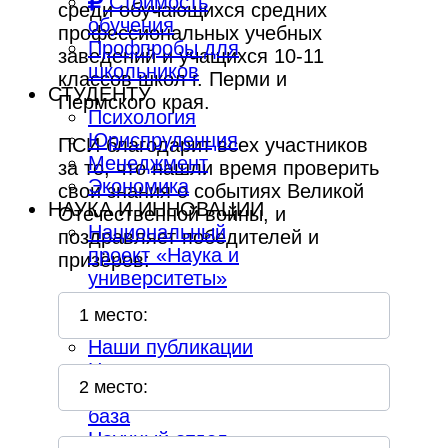
Стоимость
среди обучающихся средних
обучения
профессиональных учебных
Профпробы для
заведений и учащихся 10-11
школьников
классов школ г. Перми и
СТУДЕНТУ
Пермского края.
Психология
Юриспруденция
ПСИ благодарит всех участников
Менеджмент
за то, что нашли время проверить
Экономика
свои знания о событиях Великой
НАУКА И ИННОВАЦИИ
Отечественной войны, и
Национальный
поздравляет победителей и
проект «Наука и
призёров:
университеты»
Научные
1 место:
направления
Наши публикации
Научно-
2 место:
исследовательская
база
Научный отдел