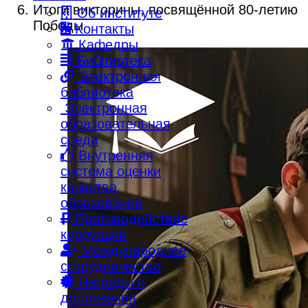
Итоги викторины, посвящённой 80-летию
Об институте
Победы
Контакты
Кафедры
Библиотека
Электронная
библиотека
Электронная
образовательная
среда
Внутренняя
система оценки
качества
образования
Противодействие
коррупции
Международное
сотрудничество
Награды и
достижения