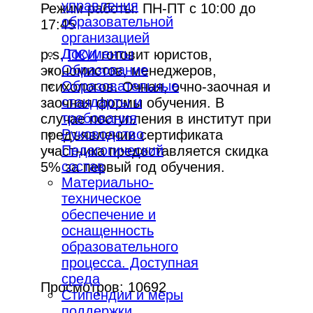
управления
Режим работы: ПН-ПТ с 10:00 до
образовательной
17:45
организацией
Документы
p.s.
ПСИ
готовит юристов,
Образование
экономистов, менеджеров,
Образовательные
психологов. Очная, очно-заочная и
стандарты и
заочная формы обучения. В
требования
случае поступления в институт при
Руководство
предъявлении сертификата
Педагогический
участника предоставляется скидка
состав
5% за первый год обучения.
Материально-
техническое
обеспечение и
оснащенность
образовательного
процесса. Доступная
среда
Просмотров: 10692
Стипендии и меры
поддержки