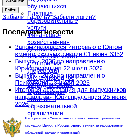
WebAuthn
обучающихся
Войти
Платные
Забыли пароль?
Забыли логин?
образовательные
услуги
Последние новости
Финансово-
хозяйственная
Запоминающееся интервью с Юнгом
деятельность
вместо скучных лекций
01 июня 6352
Вакантные места
Выпуск - 2026 по направлению
для приёма
Юриспруденция
22 июля 2026
(перевода)
Выпуск - 2026 по направлению
Международное
Психология
13 июля 2026
сотрудничество
Итоговая аттестация для выпускников
Организация
направления Юриспруденция
25 июня
питания в
2026
образовательной
организации
Информация о Федеральных государственных гражданских
служащих Минюста России, ответственных за рассмотрение
обращений граждан и организаций