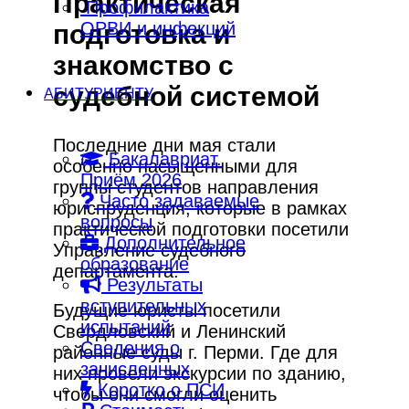
Практическая
Профилактика
ОРВИ и инфекций
подготовка и
знакомство с
судебной системой
АБИТУРИЕНТУ
Последние дни мая стали
Бакалавриат.
особенно насыщенными для
Приём 2026
группы студентов направления
Часто задаваемые
юриспруденция, которые в рамках
вопросы
практической подготовки посетили
Дополнительное
Управление судебного
образование
департамента.
Результаты
вступительных
Будущие юристы посетили
испытаний
Свердловский и Ленинский
Сведения о
районные суды г. Перми. Где для
зачисленных
них провели экскурсии по зданию,
Коротко о ПСИ
чтобы они смогли оценить