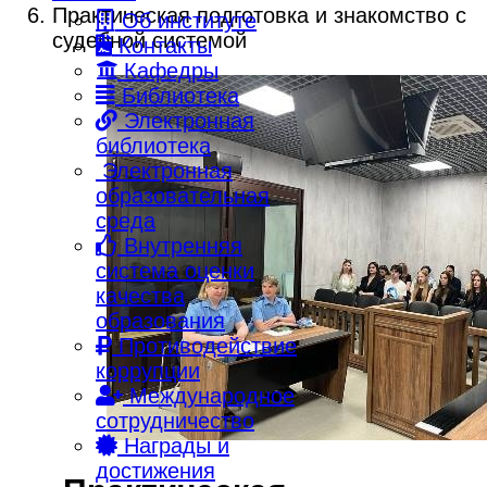
Практическая подготовка и знакомство с
Об институте
судебной системой
Контакты
Кафедры
Библиотека
Электронная
библиотека
Электронная
образовательная
среда
Внутренняя
система оценки
качества
образования
Противодействие
коррупции
Международное
сотрудничество
Награды и
достижения