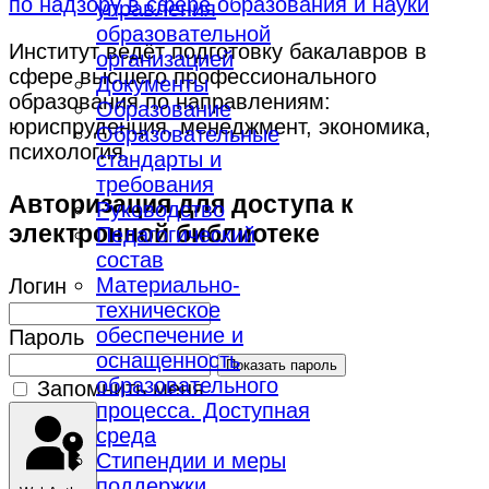
по надзору в сфере образования и науки
управления
образовательной
Институт ведёт подготовку бакалавров в
организацией
сфере высшего профессионального
Документы
образования по направлениям:
Образование
юриспруденция, менеджмент, экономика,
Образовательные
психология.
стандарты и
требования
Авторизация для доступа к
Руководство
электронной библиотеке
Педагогический
состав
Материально-
Логин
техническое
обеспечение и
Пароль
оснащенность
Показать пароль
образовательного
Запомнить меня
процесса. Доступная
среда
Стипендии и меры
поддержки