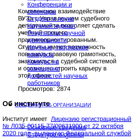
Конференции и
Комплексное взаимодействие
семинары
ВУЗа с Управлением судебного
Студент и наука
департамента позволяет сделать
Научный журнал
учебный процесс
Результаты научной
практикоориентированным.
деятельности
Студенты имеют возможность
Научные, творческие
повышать правовую грамотность,
конкурсы
знакомиться с судебной системой
Конкурс на
и осознанно строить карьеру в
замещение
этой сфере.
должностей научных
работников
Просмотров: 2874
Об институте
СВЕДЕНИЯ ОБ ОРГАНИЗАЦИИ
Институт имеет
Лицензию регистрационный
№ Л035-00115-77/00631900 от 22 октября
Основные сведения
2020 года, выданную Федеральной службой
Структура и органы