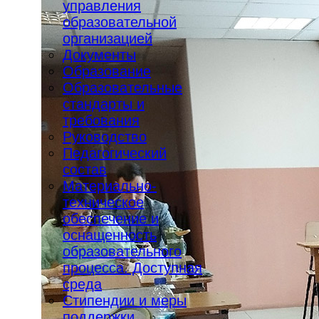
управления
образовательной
организацией
Документы
Образование
Образовательные
стандарты и
требования
Руководство
Педагогический
состав
Материально-
техническое
обеспечение и
оснащенность
образовательного
процесса. Доступная
среда
Стипендии и меры
поддержки