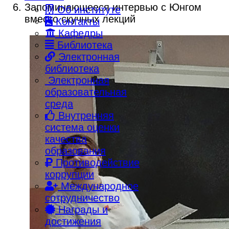
Запоминающееся интервью с Юнгом
Об институте
вместо скучных лекций
Контакты
Кафедры
Библиотека
Электронная
библиотека
Электронная
образовательная
среда
Внутренняя
система оценки
качества
образования
Противодействие
коррупции
Международное
сотрудничество
Награды и
достижения