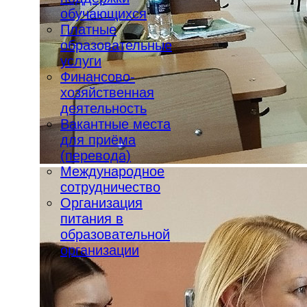
обучающихся
Платные
образовательные
услуги
Финансово-
хозяйственная
деятельность
Вакантные места
для приёма
(перевода)
Международное
сотрудничество
Организация
питания в
образовательной
организации