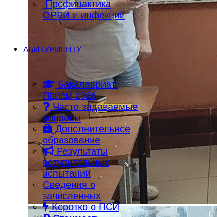
Профилактика
ОРВИ и инфекций
АБИТУРИЕНТУ
Бакалавриат.
Приём 2026
Часто задаваемые
вопросы
Дополнительное
образование
Результаты
вступительных
испытаний
Сведения о
зачисленных
Коротко о ПСИ