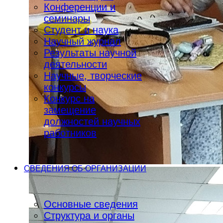
Конференции и
семинары
Студент и наука
Научный журнал
Результаты научной
деятельности
Научные, творческие
конкурсы
Конкурс на
замещение
должностей научных
работников
СВЕДЕНИЯ ОБ ОРГАНИЗАЦИИ
Основные сведения
Структура и органы