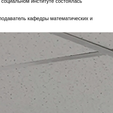
 социальном институте состоялась
еподаватель кафедры математических и