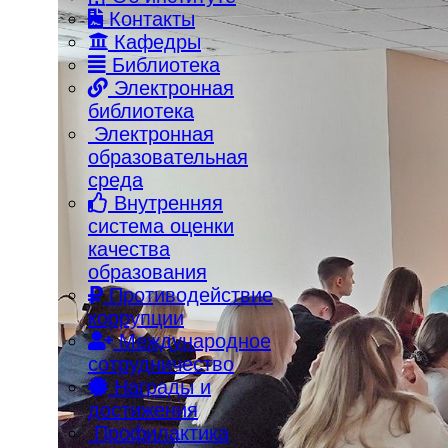
Контакты
Кафедры
Библиотека
Электронная
библиотека
Электронная
образовательная
среда
Внутренняя
система оценки
качества
образования
Противодействие
коррупции
Международное
сотрудничество
Награды и
достижения
Профилактика