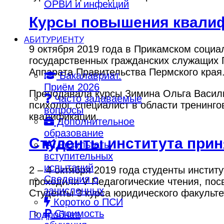
ОРВИ и инфекций
Курсы повышения квалиф
АБИТУРИЕНТУ
9 октября 2019 года в Прикамском соци
государственных гражданских служащих П
Аппарата Правительства Пермского края
Бакалавриат.
Приём 2026
Преподавала курсы
Зимина Ольга Васил
Часто задаваемые
психолог,
специалист в области тренинго
вопросы
квалификации.
Дополнительное
образование
Студенты института прин
Результаты
вступительных
испытаний
2 – 4 октября 2019 года студенты инсти
Сведения о
проходили V Педагогические чтения, пос
зачисленных
Студенты 3 курса юридического факульт
Коротко о ПСИ
Стоимость
Подробнее