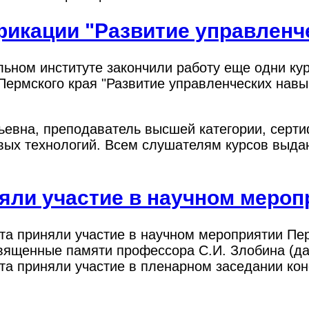
икации "Развитие управленч
альном институте закончили работу еще одни к
ермского края "Развитие управленческих навык
.
ьевна, преподаватель высшей категории, серт
вых технологий
. Всем слушателям курсов выда
яли участие в научном мероп
тута приняли участие в научном мероприятии П
вященные памяти профессора С.И. Злобина (дал
ета приняли участие в пленарном заседании ко