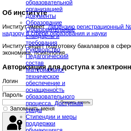
образовательной
организацией
Об институте
Документы
Образование
Институт имеет
Лицензию регистрационный № 
Образовательные
надзору в сфере образования и науки
стандарты и
требования
Институт ведёт подготовку бакалавров в сфе
Руководство
экономика, психология.
Педагогический
состав
Авторизация для доступа к электрон
Материально-
техническое
Логин
обеспечение и
оснащенность
Пароль
образовательного
процесса. Доступная
Показать пароль
Запомнить меня
среда
Стипендии и меры
поддержки
обучающихся