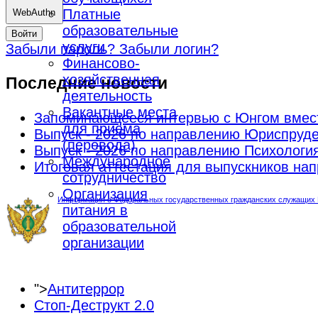
Платные
WebAuthn
образовательные
Войти
услуги
Забыли пароль?
Забыли логин?
Финансово-
хозяйственная
Последние новости
деятельность
Вакантные места
Запоминающееся интервью с Юнгом вмес
для приёма
Выпуск - 2026 по направлению Юриспруд
(перевода)
Выпуск - 2026 по направлению Психологи
Международное
Итоговая аттестация для выпускников н
сотрудничество
Организация
Информация о Федеральных государственных гражданских служащих М
питания в
образовательной
организации
">
Антитеррор
Стоп-Деструкт 2.0