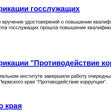
фикации госслужащих
но вручение удостоверений о повышении квали
уппа госслужащих прошла повышение квалифика
икации "Противодействие ко
циальном институте завершили работу очередн
Пермского края "Противодействие коррупции".
о края