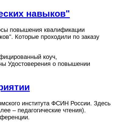
еских навыков"
урсы повышения квалификации
ов". Которые проходили по заказу
ифицированный коуч,
ны Удостоверения о повышении
риятии
ермского института ФСИН России. Здесь
ее – педагогические чтения).
нференции.