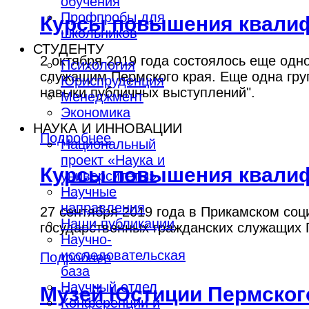
обучения
Профпробы для
Курсы повышения квали
школьников
СТУДЕНТУ
2 октября 2019 года состоялось еще од
Психология
служащим Пермского края. Еще одна гр
Юриспруденция
навыки публичных выступлений".
Менеджмент
Экономика
НАУКА И ИННОВАЦИИ
Подробнее
Национальный
проект «Наука и
Курсы повышения квалиф
университеты»
Научные
направления
27 сентября 2019 года в Прикамском со
Наши публикации
государственных гражданских служащих 
Научно-
исследовательская
Подробнее
база
Научный отдел
Музей Юстиции Пермског
Конференции и