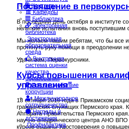
Посвящение в первокурс
Контакты
Кафедры
Библиотека
В последний день октября в институте с
Электронная
нелегкие испытания вновь поступившим с
библиотека
Электронная
Мы желаем нашим ребятам, что бы все и
образовательная
протянуть руку помощи в преодолении не
среда
Внутренняя
Удачи вам, Первокурсники.
система оценки
качества
Курсы повышения квалиф
образования
управления"
Противодействие
коррупции
Международное
18 октября 2019 года в Прикамском соц
сотрудничество
гражданских служащих Пермского края. К
Награды и
Аппарата Правительства Пермского края.
достижения
научно-внедренческого центра АНО ВПО 
Профилактика
курсов выданы Удостоверения о повыше