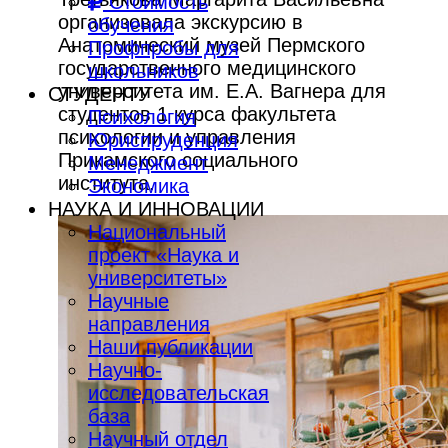
Стоимость
организовала экскурсию в
обучения
Анатомический музей Пермского
Профпробы для
государственного медицинского
школьников
университета им. Е.А. Вагнера для
СТУДЕНТУ
студентов 1 курса факультета
Психология
психологии и управления
Юриспруденция
Прикамского социального
Менеджмент
института.
Экономика
НАУКА И ИННОВАЦИИ
Национальный
проект «Наука и
университеты»
Научные
направления
Наши публикации
Научно-
исследовательская
база
Научный отдел