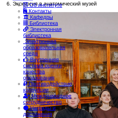
Экскурсия в анатомический музей
Об институте
Контакты
Кафедры
Библиотека
Электронная
библиотека
Электронная
образовательная
среда
Внутренняя
система оценки
качества
образования
Противодействие
коррупции
Международное
сотрудничество
Награды и
достижения