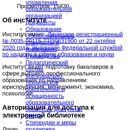
управления
Просмотров: 15830
образовательной
организацией
Об институте
Документы
Образование
Институт имеет
Лицензию регистрационный
Образовательные
№ Л035-00115-77/00631900 от 22 октября
стандарты и
2020 года, выданную Федеральной службой
требования
по надзору в сфере образования и науки
Руководство
Педагогический
Институт ведёт подготовку бакалавров в
состав
сфере высшего профессионального
Материально-
образования по направлениям:
техническое
юриспруденция, менеджмент, экономика,
обеспечение и
психология.
оснащенность
образовательного
Авторизация для доступа к
процесса. Доступная
электронной библиотеке
среда
Стипендии и меры
поддержки
Логин