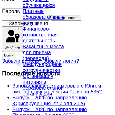
обучающихся
Платные
Пароль
образовательные
Показать пароль
услуги
Запомнить меня
Финансово-
хозяйственная
деятельность
Вакантные места
WebAuthn
для приёма
Войти
(перевода)
Забыли пароль?
Забыли логин?
Международное
сотрудничество
Последние новости
Организация
питания в
Запоминающееся интервью с Юнгом
образовательной
вместо скучных лекций
01 июня 6352
организации
Выпуск - 2026 по направлению
Юриспруденция
22 июля 2026
Выпуск - 2026 по направлению