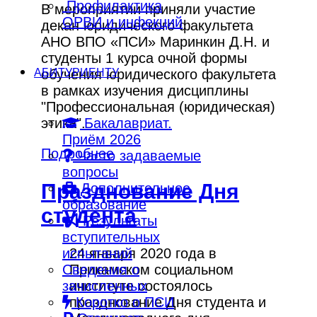
Профилактика
В мероприятии приняли участие
ОРВИ и инфекций
декан юридического факультета
АНО ВПО «ПСИ» Маринкин Д.Н. и
студенты 1 курса очной формы
обучения юридического факультета
АБИТУРИЕНТУ
в рамках изучения дисциплины
"Профессиональная (юридическая)
этика".
Бакалавриат.
Приём 2026
Подробнее
Часто задаваемые
вопросы
Празднование Дня
Дополнительное
образование
студента
Результаты
вступительных
24 января 2020 года в
испытаний
Прикамском социальном
Сведения о
институте состоялось
зачисленных
празднование Дня студента и
Коротко о ПСИ