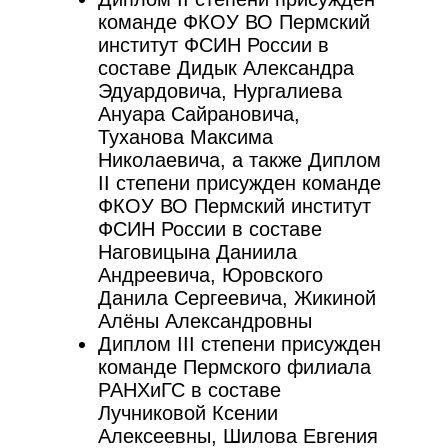
команде ФКОУ ВО Пермский
институт ФСИН России в
составе Дидык Александра
Эдуардовича, Нургалиева
Ануара Сайрановича,
Туханова Максима
Николаевича, а также Диплом
II степени присужден команде
ФКОУ ВО Пермский институт
ФСИН России в составе
Наговицына Даниила
Андреевича, Юровского
Данила Сергеевича, Жикиной
Алёны Александровны
Диплом III степени присужден
команде Пермского филиала
РАНХиГС в составе
Лучниковой Ксении
Алексеевны, Шилова Евгения