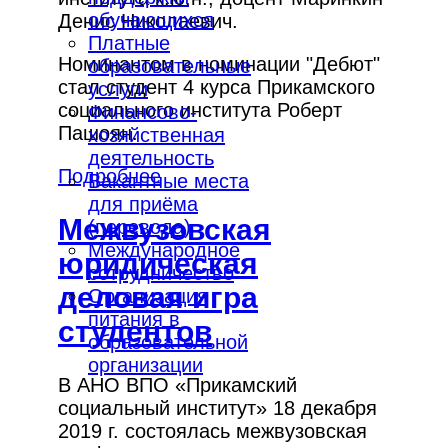
обучающихся
Денис Николаевич.
Платные
Номинантом в номинации "Дебют"
образовательные
стал студент 4 курса Прикамского
услуги
социального института Роберт
Финансово-
Пашоян.
хозяйственная
деятельность
Подробнее
Вакантные места
для приёма
Межвузовская
(перевода)
Международное
юридическая
сотрудничество
деловая игра
Организация
питания в
студентов
образовательной
организации
В АНО ВПО «Прикамский
социальный институт» 18 декабря
2019 г. состоялась межвузовская