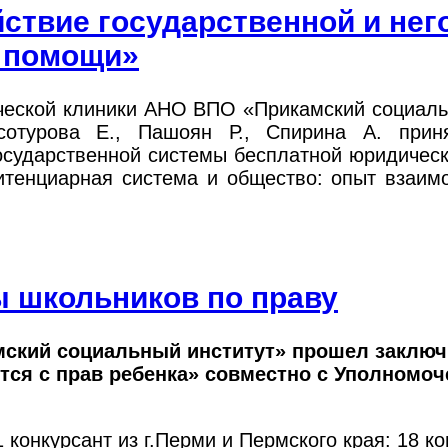
ствие государственной и не
 помощи»
ческой клиники АНО ВПО «Прикамский социаль
сотурова Е., Пашоян Р., Спирина А. прин
государственной системы бесплатной юридичес
итенциарная система и общество: опыт взаи
 школьников по праву
амский социальный институт» прошел заклю
тся с прав ребенка» совместно с Уполномоч
 конкурсант из г.Перми и Пермского края: 18 к