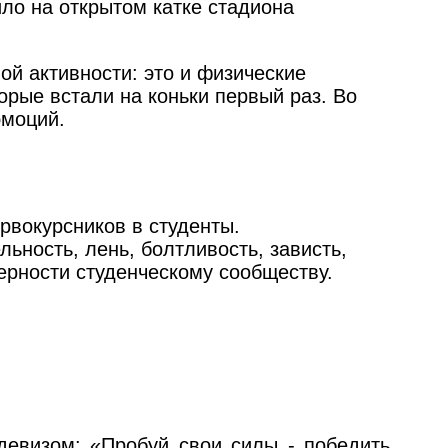
ло на открытом катке стадиона
ой активности: это и физические
орые встали на коньки первый раз. Во
эмоций.
рвокурсников в студенты.
ьность, лень, болтливость, зависть,
ерности студенческому сообществу.
девизом: «Пробуй свои силы - победить