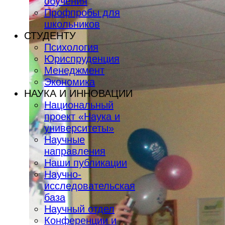
обучения
Профпробы для
школьников
СТУДЕНТУ
Психология
Юриспруденция
Менеджмент
Экономика
НАУКА И ИННОВАЦИИ
Национальный
проект «Наука и
университеты»
Научные
направления
Наши публикации
Научно-
исследовательская
база
Научный отдел
Конференции и