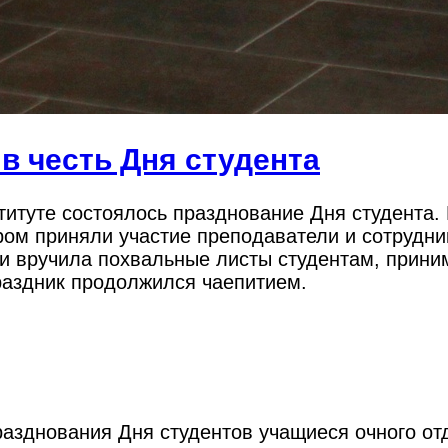
 честь Дня студента
титуте состоялось празднование Дня студента.
м приняли участие преподаватели и сотрудник
и вручила похвальные листы студентам, прини
раздник продолжился чаепитием.
разднования Дня студентов учащиеся очного о