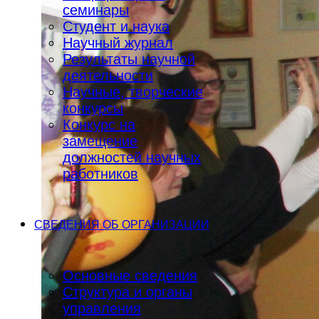
семинары
Студент и наука
Научный журнал
Результаты научной
деятельности
Научные, творческие
конкурсы
Конкурс на
замещение
должностей научных
работников
СВЕДЕНИЯ ОБ ОРГАНИЗАЦИИ
Основные сведения
Структура и органы
управления