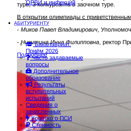
ОРВИ и инфекций
туре; 3 конкурсанта в заочном туре.
В открытии олимпиады с приветственным
АБИТУРИЕНТУ
-
Миков Павел Владимирович
, Уполномоч
-
Никитина Инна Филипповна
, ректор Пр
Бакалавриат.
Приём 2026
Подробнее
Часто задаваемые
вопросы
Дополнительное
образование
Результаты
вступительных
испытаний
Сведения о
зачисленных
Коротко о ПСИ
Стоимость