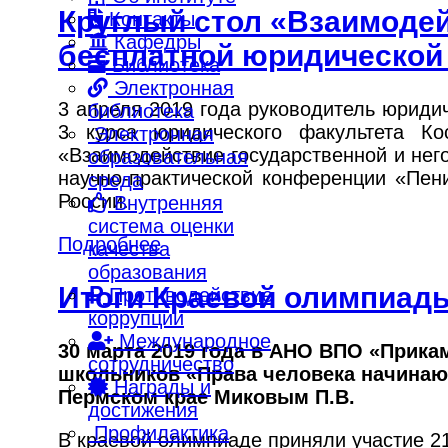
Круглый стол «Взаимодей
Контакты
Кафедры
бесплатной юридической
Библиотека
Электронная
3 апреля 2019 года руководитель юриди
библиотека
3 курса юридического факультета Ко
Электронная
«Взаимодействие государственной и не
образовательная
научно-практической конференции «Пен
среда
России.
Внутренняя
система оценки
Подробнее
качества
образования
Итоги Краевой олимпиады
Противодействие
коррупции
Международное
30 марта 2019 года в АНО ВПО «Прик
сотрудничество
школьников «Права человека начинаю
Награды и
Пермском крае Миковым П.В.
достижения
Профилактика
В краевой олимпиаде приняли участие 21