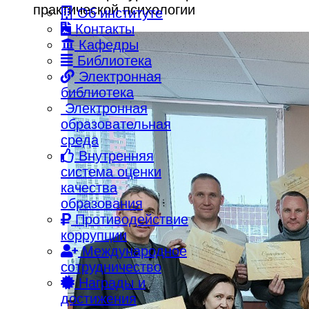
практической психологии
Об институте
Контакты
Кафедры
Библиотека
Электронная
библиотека
Электронная
образовательная
среда
Внутренняя
система оценки
качества
образования
Противодействие
коррупции
Международное
сотрудничество
Награды и
достижения