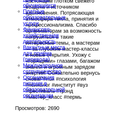
настоящим глотком свежего
обучающихся
воздуха и источником
Платные
вдохновения. Потрясающая
образовательные
атмосфера тепла, принятия и
услуги
профессионализма. Спасибо
Финансово-
организаторам за возможность
хозяйственная
погрузиться в такие
деятельность
интересные темы, а мастерам
Вакантные места
— за глубокие мастер-классы
для приёма
и новые открытия. Ухожу с
(перевода)
«горящими» глазами, багажом
Международное
знаний и огромным зарядом
сотрудничество
энергии! Обязательно вернусь
Организация
снова!"#пси #психология
питания в
#психолог #институт #вуз
образовательной
#фестиваль #трэнд
организации
#мастер_класс #пермь
Просмотров: 2690