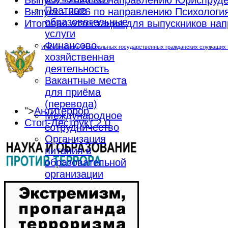
Выпуск - 2026 по направлению Юриспруд
Платные
Выпуск - 2026 по направлению Психологи
образовательные
Итоговая аттестация для выпускников н
услуги
Финансово-
Информация о Федеральных государственных гражданских служащих М
хозяйственная
деятельность
Вакантные места
для приёма
(перевода)
">
Антитеррор
Международное
Стоп-Деструкт 2.0
сотрудничество
Организация
питания в
образовательной
организации