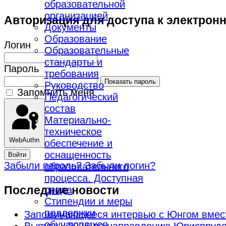
образовательной
организацией
Авторизация для доступа к электрон
Документы
Образование
Логин
Образовательные
стандарты и
Пароль
требования
Показать пароль
Руководство
Запомнить меня
Педагогический
состав
Материально-
техническое
WebAuthn
обеспечение и
оснащенность
Войти
Забыли пароль?
Забыли логин?
образовательного
процесса. Доступная
Последние новости
среда
Стипендии и меры
поддержки
Запоминающееся интервью с Юнгом вмес
обучающихся