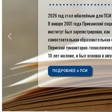
Контакты
Кафедры
2026 год стал юбилейным для ПСИ 
Библиотека
Электронная
В январе 2001 года Прикамский со
библиотека
институт был зарегистрирован, как
Электронная
самостоятельная образовательная 
образовательная
среда
Пермский гуманитарно-технологиче
Внутренняя
10 лет моложе, и был основан в авгу
система оценки
качества
образования
ПОДРОБНЕЕ о ПСИ
Противодействие
коррупции
Международное
сотрудничество
Награды и
достижения
Профилактика