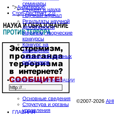
семинары
">
Антитеррор
Студент и наука
Стоп-Деструкт 2.0
Научный журнал
Результаты научной
деятельности
Научные, творческие
конкурсы
Конкурс на
замещение
должностей научных
работников
СВЕДЕНИЯ ОБ ОРГАНИЗАЦИИ
Основные сведения
©2007-2026
АНО
Структура и органы
управления
ГЛАВНАЯ