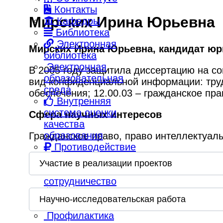
Контакты
Мирских Ирина Юрьевна
Кафедры
Библиотека
Электронная
Мирских Ирина Юрьевна, к
андидат юр
библиотека
Электронная
В 2005 году защитила диссертацию на со
образовательная
вид конфиденциальной информации: трудо
среда
обеспечения; 12.00.03 – гражданское пр
Внутренняя
система оценки
Сфера научных интересов
качества
образования
Гражданское право, право интеллектуаль
Противодействие
коррупции
Участие в реализации проектов
Международное
сотрудничество
Награды и
Научно-исследовательская работа
достижения
Профилактика