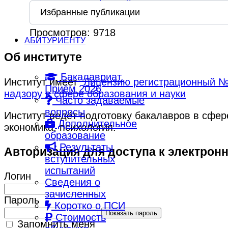
ОРВИ и инфекций
Избранные публикации
Просмотров: 9718
АБИТУРИЕНТУ
Об институте
Бакалавриат.
Институт имеет
Лицензию регистрационный № 
Приём 2026
надзору в сфере образования и науки
Часто задаваемые
вопросы
Институт ведёт подготовку бакалавров в сфе
Дополнительное
экономика, психология.
образование
Результаты
Авторизация для доступа к электрон
вступительных
испытаний
Логин
Сведения о
зачисленных
Пароль
Коротко о ПСИ
Показать пароль
Стоимость
Запомнить меня