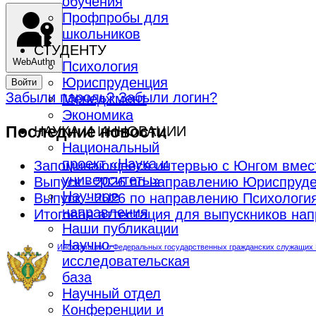
обучения
Профпробы для
школьников
СТУДЕНТУ
WebAuthn
Психология
Юриспруденция
Войти
Забыли пароль?
Забыли логин?
Менеджмент
Экономика
Последние новости
НАУКА И ИННОВАЦИИ
Национальный
проект «Наука и
Запоминающееся интервью с Юнгом вмес
университеты»
Выпуск - 2026 по направлению Юриспруд
Научные
Выпуск - 2026 по направлению Психологи
направления
Итоговая аттестация для выпускников н
Наши публикации
Научно-
Информация о Федеральных государственных гражданских служащих М
исследовательская
база
Научный отдел
Конференции и