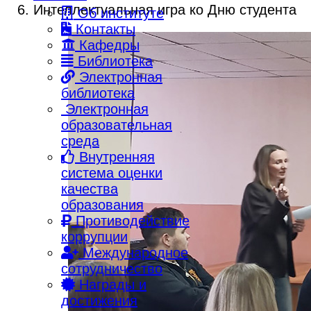
Интеллектуальная игра ко Дню студента
Об институте
Контакты
Кафедры
Библиотека
Электронная
библиотека
Электронная
образовательная
среда
Внутренняя
система оценки
качества
образования
Противодействие
коррупции
Международное
сотрудничество
Награды и
достижения