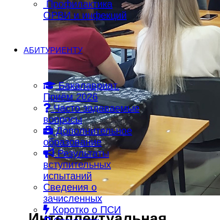
Профилактика
ОРВИ и инфекций
АБИТУРИЕНТУ
Бакалавриат.
Приём 2026
Часто задаваемые
вопросы
Дополнительное
образование
Результаты
вступительных
испытаний
Сведения о
зачисленных
Коротко о ПСИ
Интеллектуальная