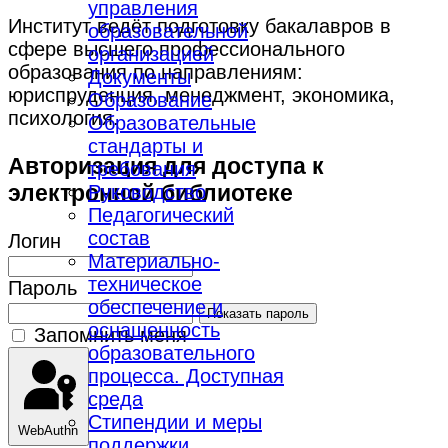
управления
Институт ведёт подготовку бакалавров в
образовательной
сфере высшего профессионального
организацией
образования по направлениям:
Документы
юриспруденция, менеджмент, экономика,
Образование
психология.
Образовательные
стандарты и
Авторизация для доступа к
требования
электронной библиотеке
Руководство
Педагогический
состав
Логин
Материально-
техническое
Пароль
обеспечение и
Показать пароль
оснащенность
Запомнить меня
образовательного
процесса. Доступная
среда
Стипендии и меры
WebAuthn
поддержки