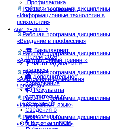
Профилактика
Рабочая программа дисциплины
ОРВИ и инфекций
«Информационные технологии в
психологии»
АБИТУРИЕНТУ
Рабочая программа дисциплины
«Введение в профессию»
Бакалавриат.
Рабочая программа дисциплины
Приём 2026
«Адаптационный тренинг»
Часто задаваемые
вопросы
Рабочая программа дисциплины
Дополнительное
«Анатомия и физиология
образование
человека»
Результаты
вступительных
Рабочая программа дисциплины
испытаний
«Иностранный язык»
Сведения о
зачисленных
Рабочая программа дисциплины
Коротко о ПСИ
«Общая психология»