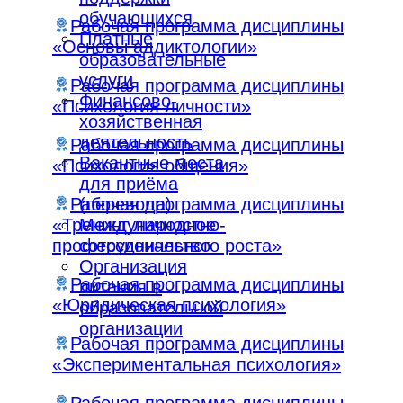
обучающихся
Рабочая программа дисциплины
Платные
«Основы аддиктологии»
образовательные
услуги
Рабочая программа дисциплины
Финансово-
«Психология личности»
хозяйственная
деятельность
Рабочая программа дисциплины
Вакантные места
«Психология общения»
для приёма
Рабочая программа дисциплины
(перевода)
«Тренинг личностно-
Международное
профессионального роста»
сотрудничество
Организация
Рабочая программа дисциплины
питания в
«Юридическая психология»
образовательной
организации
Рабочая программа дисциплины
«Экспериментальная психология»
Рабочая программа дисциплины