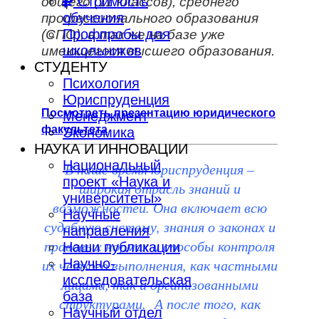
Стоимость
общего (11 классов), среднего
обучения
профессионального образования
Профпробы для
(СПО), а так же на базе уже
школьников
имеющегося высшего образования.
СТУДЕНТУ
Психология
Юриспруденция
Посмотреть презентацию юридического
Менеджмент
факультета
Экономика
НАУКА И ИННОВАЦИИ
Национальный
В наше время юриспруденция –
проект «Наука и
широкая отрасль знаний и
университеты»
возможностей. Она включает всю
Научные
судебную систему, знания о законах и
направления
правовых нормах и способы контроля
Наши публикации
их четкого выполнения, как частными
Научно-
исследовательская
лицами, так и организованными
база
структурами. А после того, как
Научный отдел