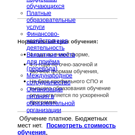
обучающихся
Платные
образовательные
услуги
Финансово-
хозяйственная
Нормативный срок обучения:
деятельность
Вакантные места
4 года по очной форме,
для приёма
4,5 года по очно-заочной и
(перевода)
заочной формам обучения,
Международное
На базе профильного СПО и
сотрудничество
высшего образования обучение
Организация
осуществляется по ускоренной
питания в
программе.
образовательной
организации
Обучение платное. Бюджетных
мест нет.
Посмотреть стоимость
обучения
.