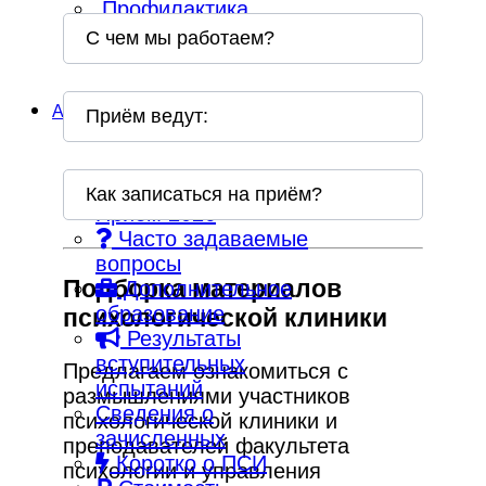
Профилактика
ОРВИ и инфекций
С чем мы работаем?
АБИТУРИЕНТУ
Приём ведут:
Бакалавриат.
Как записаться на приём?
Приём 2026
Часто задаваемые
вопросы
Подборка материалов
Дополнительное
образование
психологической клиники
Результаты
вступительных
Предлагаем ознакомиться с
испытаний
размышлениями участников
Сведения о
психологической клиники и
зачисленных
преподавателей факультета
Коротко о ПСИ
психологии и управления