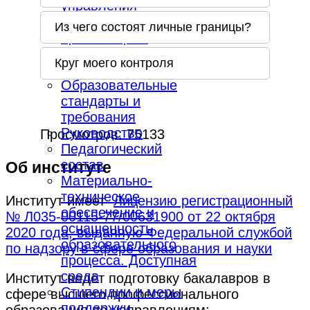
управления
образовательной
Из чего состоят личные границы?
организацией
Документы
Круг моего контроля
Образование
Образовательные
стандарты и
требования
Руководство
Просмотров: 75133
Педагогический
состав
Об институте
Материально-
техническое
Институт имеет
Лицензию регистрационный
обеспечение и
№ Л035-00115-77/00631900 от 22 октября
оснащенность
2020 года, выданную Федеральной службой
образовательного
по надзору в сфере образования и науки
процесса. Доступная
среда
Институт ведёт подготовку бакалавров в
Стипендии и меры
сфере высшего профессионального
поддержки