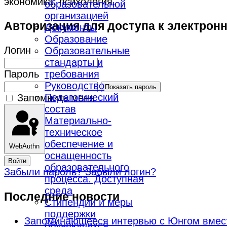
экономика, психология.
образовательной
организацией
Авторизация для доступа к электрон
Документы
Образование
Логин
Образовательные
стандарты и
требования
Пароль
Руководство
Показать пароль
Педагогический
Запомнить меня
состав
Материально-
техническое
обеспечение и
WebAuthn
оснащенность
Войти
образовательного
Забыли пароль?
Забыли логин?
процесса. Доступная
среда
Последние новости
Стипендии и меры
поддержки
Запоминающееся интервью с Юнгом вмес
обучающихся