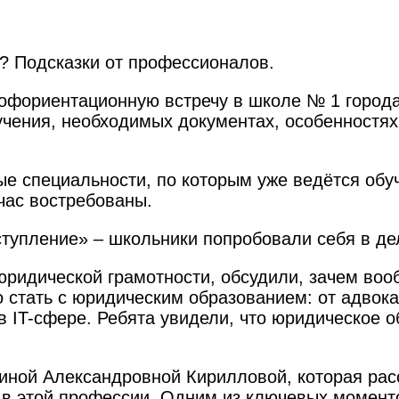
м? Подсказки от профессионалов.
офориентационную встречу в школе № 1 города
учения, необходимых документах, особенностях
е специальности, по которым уже ведётся обу
час востребованы.
ступление» – школьники попробовали себя в д
юридической грамотности, обсудили, зачем воо
о стать с юридическим образованием: от адвока
в IT-сфере. Ребята увидели, что юридическое о
риной Александровной Кирилловой, которая рас
 в этой профессии. Одним из ключевых моменто