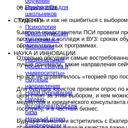
обучения
Профпробы для
09 апреля 2026
школьников
Кем стать и как не ошибиться с выборо
СТУДЕНТУ
Психология
9 апреля представители ПСИ провели пр
Юриспруденция
поступлении в колледж и ВУЗ: сроках об
Менеджмент
образовательных программах.
Экономика
НАУКА И ИННОВАЦИИ
Отдельно обсудили самые востребованны
Национальный
лучше понимали, какие направления сей
проект «Наука и
университеты»
Но всё не ограничилось «теорией про по
Научные
направления
Для будущих юристов провели опрос по 
Наши публикации
цели стоят за этим выбором, и кем можн
Научно-
медиатора и юридического консультанта 
исследовательская
госслужбу, и в частный бизнес.
база
Научный отдел
Будущие психологи встретились с Екате
Конференции и
психолог и какие личные качества важны