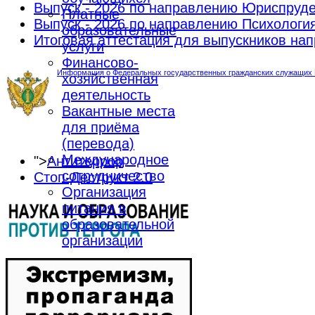
Выпуск - 2026 по направлению Юриспруд
Платные
Выпуск - 2026 по направлению Психологи
образовательные
Итоговая аттестация для выпускников н
услуги
Финансово-
Информация о Федеральных государственных гражданских служащих М
хозяйственная
деятельность
Вакантные места
для приёма
(перевода)
Международное
">
Антитеррор
сотрудничество
Стоп-Деструкт 2.0
Организация
питания в
образовательной
организации