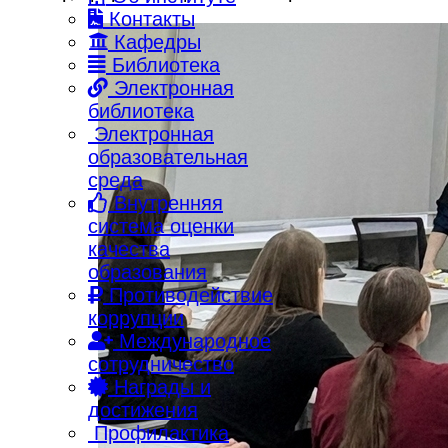
Контакты
Кафедры
Библиотека
Электронная
библиотека
Электронная
образовательная
среда
Внутренняя
система оценки
качества
образования
Противодействие
коррупции
Международное
сотрудничество
Награды и
достижения
Профилактика