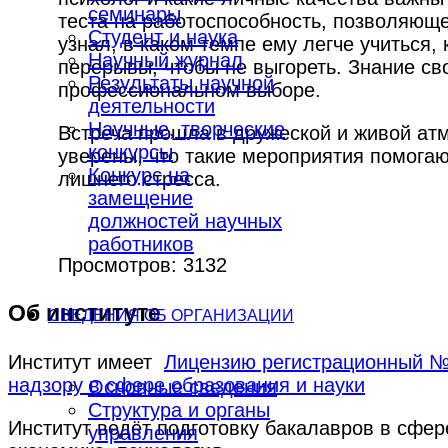
семинары
теста на работоспособность, позволяющ
Студент и наука
узнал, в каком темпе ему легче учиться,
Научный журнал
перерывы, чтобы не выгореть. Знание св
Результаты научной
профессиональном выборе.
деятельности
Научные, творческие
Встреча прошла в дружеской и живой ат
конкурсы
уверены, что такие мероприятия помогаю
Конкурс на
лишнего стресса.
замещение
должностей научных
работников
Просмотров: 3132
Об институте
СВЕДЕНИЯ ОБ ОРГАНИЗАЦИИ
Институт имеет
Лицензию регистрационный № 
надзору в сфере образования и науки
Основные сведения
Структура и органы
Институт ведёт подготовку бакалавров в сфе
управления