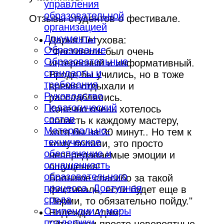
управления
образовательной
Отзывы студентов о фестивале.
организацией
Документы
Дарья Петухова:
Образование
"Фестиваль был очень
Образовательные
интересный и информативный.
стандарты и
Вроде бы учились, но в тоже
требования
время отдыхали и
Руководство
расслаблялись.
Педагогический
Конечно очень хотелось
состав
попасть к каждому мастеру,
Материально-
хотя бы на 30 минут.. Но тем к
техническое
кому попали, это просто
обеспечение и
непередаваемые эмоции и
оснащенность
ощущения!
образовательного
Большое спасибо за такой
процесса. Доступная
фестиваль, если будет еще в
среда
Перми, то обязательно пойду."
Стипендии и меры
Надежда Адам:
поддержки
"Это были просто невероятные