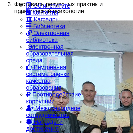
Фестиваль ресурсных практик и
Об институте
практической психологии
Контакты
Кафедры
Библиотека
Электронная
библиотека
Электронная
образовательная
среда
Внутренняя
система оценки
качества
образования
Противодействие
коррупции
Международное
сотрудничество
Награды и
достижения