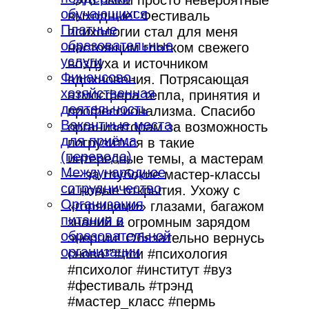
обучающихся
выходные! Фестиваль
Платные
психологии стал для меня
образовательные
настоящим глотком свежего
услуги
воздуха и источником
Финансово-
вдохновения. Потрясающая
хозяйственная
атмосфера тепла, принятия и
деятельность
профессионализма. Спасибо
Вакантные места
организаторам за возможность
для приёма
погрузиться в такие
(перевода)
интересные темы, а мастерам
Международное
— за глубокие мастер-классы
сотрудничество
и новые открытия. Ухожу с
Организация
«горящими» глазами, багажом
питания в
знаний и огромным зарядом
образовательной
энергии! Обязательно вернусь
организации
снова!"#пси #психология
#психолог #институт #вуз
#фестиваль #трэнд
#мастер_класс #пермь