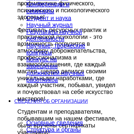
профилактике физического,
Конференции и
психического и психологического
семинары
здоровья!
Студент и наука
Научный журнал
Фестиваль ресурсных практик и
Результаты научной
практической психологии - это
деятельности
возможность погрузится в
Научные, творческие
атмосферу доброжелательства,
конкурсы
профессионализма и
Конкурс на
взаимообогащения, где каждый
замещение
мастер, щедро делился своими
должностей научных
уникальными наработками, где
работников
каждый участник, побывал, увидел
и почувствовал на себе искусство
мастеров!
СВЕДЕНИЯ ОБ ОРГАНИЗАЦИИ
Студентам и преподавателям,
побывавшим на нашем фестивале,
Основные сведения
были вручены сертификаты
Структура и органы
участников!