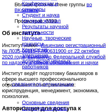
Конференции и
Больше фото на стене группы
во
семинары
ВКонтакте
.
Студент и наука
Научный журнал
Просмотров: 3393
Результаты научной
деятельности
Об институте
Научные, творческие
конкурсы
Институт имеет
Лицензию регистрационный
Конкурс на
№ Л035-00115-77/00631900 от 22 октября
замещение
2020 года, выданную Федеральной службой
должностей научных
по надзору в сфере образования и науки
работников
Институт ведёт подготовку бакалавров в
сфере высшего профессионального
образования по направлениям:
СВЕДЕНИЯ ОБ ОРГАНИЗАЦИИ
юриспруденция, менеджмент, экономика,
психология.
Основные сведения
Авторизация для доступа к
Структура и органы