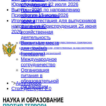
Юриспруденция
22 июля 2026
обучающихся
Выпуск - 2026 по направлению
Платные
Психология
13 июля 2026
образовательные
Итоговая аттестация для выпускников
услуги
направления Юриспруденция
25 июня
Финансово-
2026
хозяйственная
деятельность
Вакантные места
Информация о Федеральных государственных гражданских
для приёма
служащих Минюста России, ответственных за рассмотрение
(перевода)
обращений граждан и организаций
Международное
сотрудничество
Организация
питания в
образовательной
">
Антитеррор
организации
Стоп-Деструкт 2.0