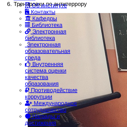
Тренировки по антитеррору
Об институте
Контакты
Кафедры
Библиотека
Электронная
библиотека
Электронная
образовательная
среда
Внутренняя
система оценки
качества
образования
Противодействие
коррупции
Международное
сотрудничество
Награды и
достижения