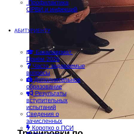
Профилактика
ОРВИ и инфекций
АБИТУРИЕНТУ
Бакалавриат.
Приём 2026
Часто задаваемые
вопросы
Дополнительное
образование
Результаты
вступительных
испытаний
Сведения о
зачисленных
Коротко о ПСИ
Тренировки по