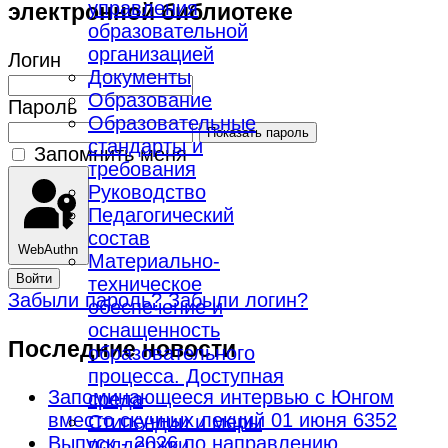
управления
электронной библиотеке
образовательной
организацией
Логин
Документы
Образование
Пароль
Образовательные
Показать пароль
стандарты и
Запомнить меня
требования
Руководство
Педагогический
состав
WebAuthn
Материально-
Войти
техническое
Забыли пароль?
Забыли логин?
обеспечение и
оснащенность
Последние новости
образовательного
процесса. Доступная
Запоминающееся интервью с Юнгом
среда
вместо скучных лекций
01 июня 6352
Стипендии и меры
Выпуск - 2026 по направлению
поддержки