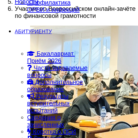
Новости
Профилактика
Участие во Всероссийском онлайн-зачёте
ОРВИ и инфекций
по финансовой грамотности
АБИТУРИЕНТУ
Бакалавриат.
Приём 2026
Часто задаваемые
вопросы
Дополнительное
образование
Результаты
вступительных
испытаний
Сведения о
зачисленных
Коротко о ПСИ