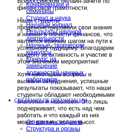
Всероссийском онлайн-зачёте по
Конференции и
финансовой грамотности.
семинары
Студент и наука
Наши студенты
Научный журнал
продемонстрировали свои знания
Результаты научной
и навыки в области финансов, что
деятельности
является важным шагом на пути к
Научные, творческие
успешному будущему. Благодарим
конкурсы
каждого за активность и участие в
Конкурс на
этом значимом мероприятии!
замещение
должностей научных
Хотя некоторые вопросы и
работников
вызвали затруднения, успешные
результаты показывают, что наши
студенты обладают необходимыми
СВЕДЕНИЯ ОБ ОРГАНИЗАЦИИ
знаниями и навыками. Это лишь
подчеркивает, что есть над чем
работать и что каждый из них
Основные сведения
может достичь новых высот.
Структура и органы