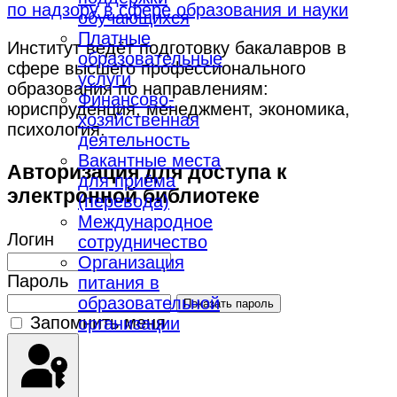
по надзору в сфере образования и науки
обучающихся
Платные
Институт ведёт подготовку бакалавров в
образовательные
сфере высшего профессионального
услуги
образования по направлениям:
Финансово-
юриспруденция, менеджмент, экономика,
хозяйственная
психология.
деятельность
Вакантные места
Авторизация для доступа к
для приёма
электронной библиотеке
(перевода)
Международное
Логин
сотрудничество
Организация
Пароль
питания в
образовательной
Показать пароль
Запомнить меня
организации