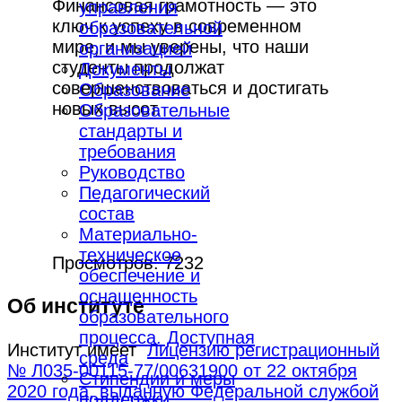
Финансовая грамотность — это
управления
ключ к успеху в современном
образовательной
мире, и мы уверены, что наши
организацией
студенты продолжат
Документы
совершенствоваться и достигать
Образование
новых высот.
Образовательные
стандарты и
требования
Руководство
Педагогический
состав
Материально-
техническое
Просмотров: 7232
обеспечение и
оснащенность
Об институте
образовательного
процесса. Доступная
Институт имеет
Лицензию регистрационный
среда
№ Л035-00115-77/00631900 от 22 октября
Стипендии и меры
2020 года, выданную Федеральной службой
поддержки