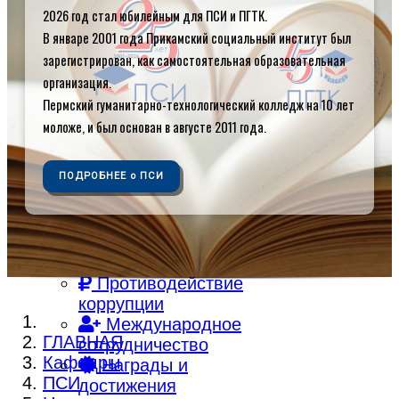
2026 год стал юбилейным для ПСИ и ПГТК.
Об институте
Контакты
В январе 2001 года Прикамский социальный институт был
Кафедры
зарегистрирован, как самостоятельная образовательная
Библиотека
организация.
Электронная
Пермский гуманитарно-технологический колледж на 10 лет
библиотека
моложе, и был основан в августе 2011 года.
Электронная
образовательная
ПОДРОБНЕЕ о ПСИ
среда
Внутренняя
система оценки
качества
образования
Противодействие
коррупции
Международное
ГЛАВНАЯ
сотрудничество
Кафедры
Награды и
ПСИ
достижения