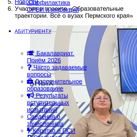
Новости
Профилактика
Участие в проекте «Образовательные
ОРВИ и инфекций
траектории. Всё о вузах Пермского края»
АБИТУРИЕНТУ
Бакалавриат.
Приём 2026
Часто задаваемые
вопросы
Дополнительное
образование
Результаты
вступительных
испытаний
Сведения о
зачисленных
Коротко о ПСИ