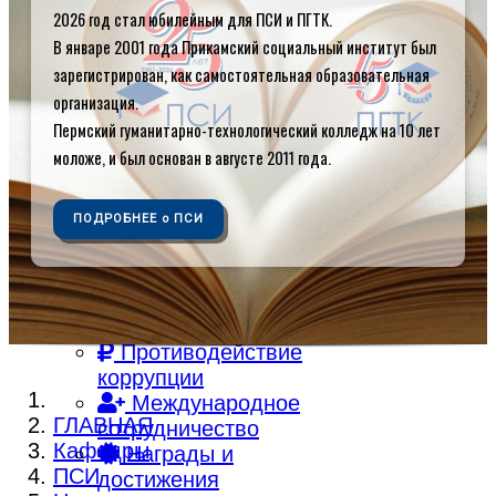
2026 год стал юбилейным для ПСИ и ПГТК.
Об институте
Контакты
В январе 2001 года Прикамский социальный институт был
Кафедры
зарегистрирован, как самостоятельная образовательная
Библиотека
организация.
Электронная
Пермский гуманитарно-технологический колледж на 10 лет
библиотека
моложе, и был основан в августе 2011 года.
Электронная
образовательная
ПОДРОБНЕЕ о ПСИ
среда
Внутренняя
система оценки
качества
образования
Противодействие
коррупции
Международное
ГЛАВНАЯ
сотрудничество
Кафедры
Награды и
ПСИ
достижения