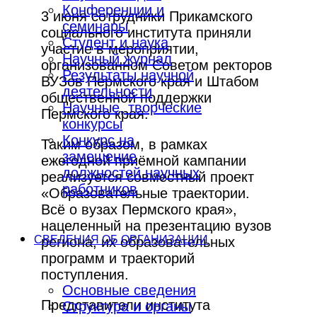
Конференции и
3 июня сотрудники Прикамского
семинары
социального института приняли
Студент и наука
участие в мероприятии,
Научный журнал
организованном Советом ректоров
Результаты научной
ВУЗов Пермского края и Штабом
деятельности
общественной поддержки
Научные, творческие
Пермского края.
конкурсы
Конкурс на
Таким образом, в рамках
замещение
ежегодной приёмной кампании
должностей научных
реализуется совместный проект
работников
«Образовательные траектории.
Всё о вузах Пермского края»,
нацеленный на презентацию вузов
СВЕДЕНИЯ ОБ ОРГАНИЗАЦИИ
региона, их образовательных
программ и траекторий
поступления.
Основные сведения
Представители института
Структура и органы