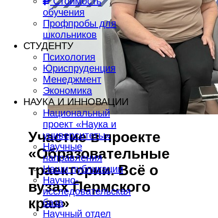
Стоимость
обучения
Профпробы для
школьников
СТУДЕНТУ
Психология
Юриспруденция
Менеджмент
Экономика
НАУКА И ИННОВАЦИИ
Национальный
проект «Наука и
Участие в проекте
университеты»
Научные
«Образовательные
направления
траектории. Всё о
Наши публикации
Научно-
вузах Пермского
исследовательская
края»
база
Научный отдел