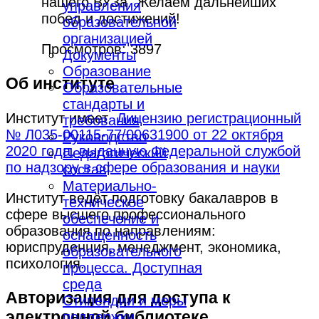
нашего ВУЗа. Желаем дальнейших
управления
побед и достижений!
образовательной
организацией
Просмотров: 3897
Документы
Образование
Об институте
Образовательные
стандарты и
Институт имеет
Лицензию регистрационный
требования
№ Л035-00115-77/00631900 от 22 октября
Руководство
2020 года, выданную Федеральной службой
Педагогический
по надзору в сфере образования и науки
состав
Материально-
Институт ведёт подготовку бакалавров в
техническое
сфере высшего профессионального
обеспечение и
образования по направлениям:
оснащенность
юриспруденция, менеджмент, экономика,
образовательного
психология.
процесса. Доступная
среда
Авторизация для доступа к
Стипендии и меры
электронной библиотеке
поддержки