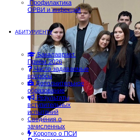
Профилактика
ОРВИ и инфекций
АБИТУРИЕНТУ
Бакалавриат.
Приём 2026
Часто задаваемые
вопросы
Дополнительное
образование
Результаты
вступительных
испытаний
Сведения о
зачисленных
Коротко о ПСИ