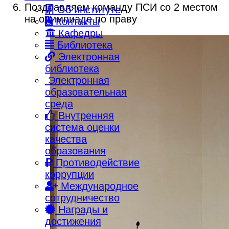
Поздравляем команду ПСИ со 2 местом
Об институте
на олимпиаде по праву
Контакты
Кафедры
Библиотека
Электронная
библиотека
Электронная
образовательная
среда
Внутренняя
система оценки
качества
образования
Противодействие
коррупции
Международное
сотрудничество
Награды и
достижения