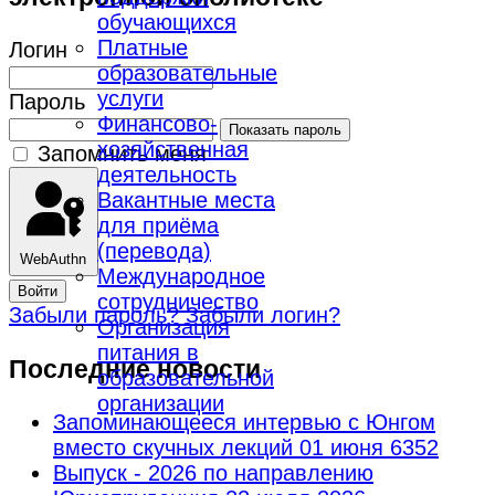
обучающихся
Платные
Логин
образовательные
услуги
Пароль
Финансово-
Показать пароль
хозяйственная
Запомнить меня
деятельность
Вакантные места
для приёма
(перевода)
WebAuthn
Международное
Войти
сотрудничество
Забыли пароль?
Забыли логин?
Организация
питания в
Последние новости
образовательной
организации
Запоминающееся интервью с Юнгом
вместо скучных лекций
01 июня 6352
Выпуск - 2026 по направлению