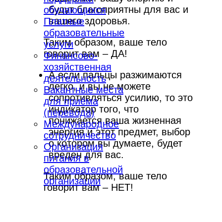
будут благоприятны для вас и
обучающихся
вашего здоровья.
Платные
образовательные
Таким образом, ваше тело
услуги
говорит вам – ДА!
Финансово-
хозяйственная
А если пальцы разжимаются
деятельность
легко, и вы не можете
Вакантные места
сопротивляться усилию, то это
для приёма
индикатор того, что
(перевода)
понижается ваша жизненная
Международное
энергия и этот предмет, выбор
сотрудничество
о котором вы думаете, будет
Организация
вреден для вас.
питания в
образовательной
Таким образом, ваше тело
организации
говорит вам – НЕТ!