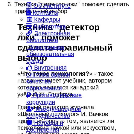
Техника "детектор лжи" поможет сделать
Об институте
правильный выбор
Контакты
Кафедры
Техника "детектор
Библиотека
Электронная
лжи" поможет
библиотека
сделать правильный
Электронная
образовательная
выбор
среда
Внутренняя
«
Что такое психология?
» - такое
система оценки
название имеет учебник, автором
качества
которого является канадский
образования
учёный Ж. Годфруа.
Противодействие
коррупции
Главный редактор журнала
Международное
«Школьный психолог» И. Вачков
сотрудничество
пишет: «Споры о том, является ли
Награды и
психология наукой или искусством,
достижения