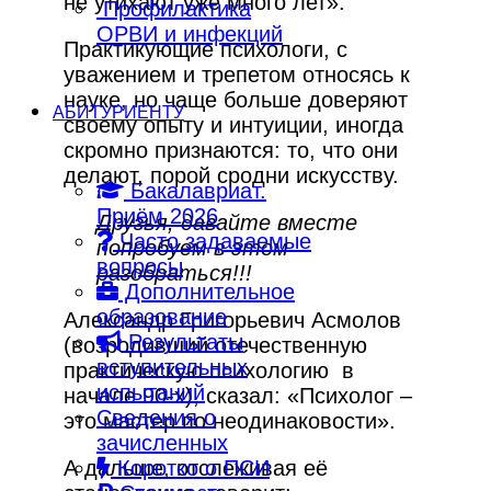
не утихают уже много лет».
Профилактика
ОРВИ и инфекций
Практикующие психологи, с
уважением и трепетом относясь к
науке, но чаще больше доверяют
АБИТУРИЕНТУ
своему опыту и интуиции, иногда
скромно признаются: то, что они
делают, порой сродни искусству.
Бакалавриат.
Приём 2026
Друзья, давайте вместе
Часто задаваемые
попробуем в этом
вопросы
разобраться!!!
Дополнительное
образование
Александр Григорьевич Асмолов
Результаты
(возродивший отечественную
вступительных
практическую психологию в
испытаний
начале 90-х), сказал: «Психолог –
Сведения о
это мастер по неодинаковости».
зачисленных
А дальше, отслеживая её
Коротко о ПСИ