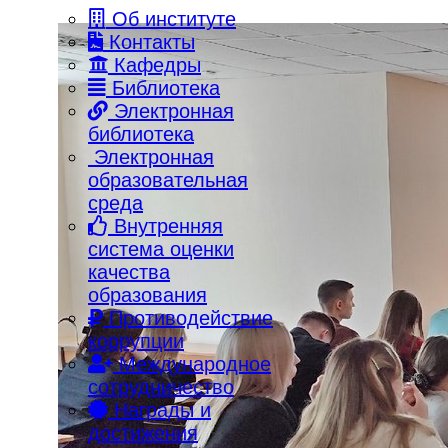
Об институте
Контакты
Кафедры
Библиотека
Электронная
библиотека
Электронная
образовательная
среда
Внутренняя
система оценки
качества
образования
Противодействие
коррупции
Международное
сотрудничество
Награды и
достижения