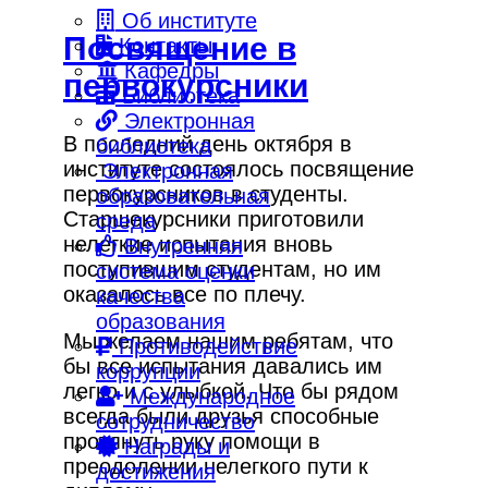
Об институте
Посвящение в
Контакты
Кафедры
первокурсники
Библиотека
Электронная
В последний день октября в
библиотека
институте состоялось посвящение
Электронная
первокурсников в студенты.
образовательная
Старшекурсники приготовили
среда
нелегкие испытания вновь
Внутренняя
поступившим студентам, но им
система оценки
оказалось все по плечу.
качества
образования
Мы желаем нашим ребятам, что
Противодействие
бы все испытания давались им
коррупции
легко и с улыбкой. Что бы рядом
Международное
всегда были друзья способные
сотрудничество
протянуть руку помощи в
Награды и
преодолении нелегкого пути к
достижения