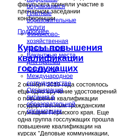
факультета приняли участие в
обучающихся
пленарном заседании
Платные
конференции.
образовательные
услуги
Подробнее
Финансово-
хозяйственная
Курсы повышения
деятельность
Вакантные места
квалификации
для приёма
госслужащих
(перевода)
Международное
сотрудничество
2 октября 2019 года состоялось
Организация
еще одно вручение удостоверений
питания в
о повышении квалификации
образовательной
государственным гражданским
организации
служащим Пермского края. Еще
одна группа госслужащих прошла
повышение квалификации на
курсах "Деловые коммуникации,