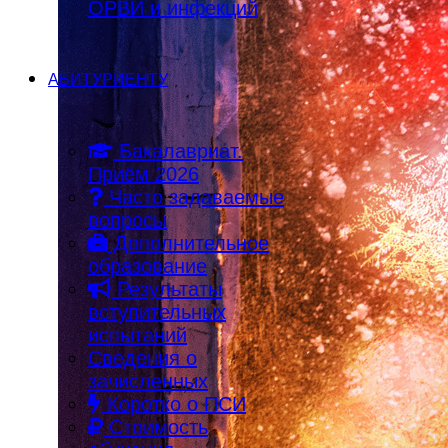
ОРВИ и инфекций
АБИТУРИЕНТУ
Бакалавриат.
Приём 2026
Часто задаваемые
вопросы
Дополнительное
образование
Результаты
вступительных
испытаний
Сведения о
зачисленных
Коротко о ПСИ
Стоимость