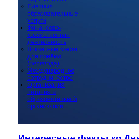
Платные
образовательные
услуги
Финансово-
хозяйственная
деятельность
Вакантные места
для приёма
(перевода)
Международное
сотрудничество
Организация
питания в
образовательной
организации
Интересные факты ко Дн