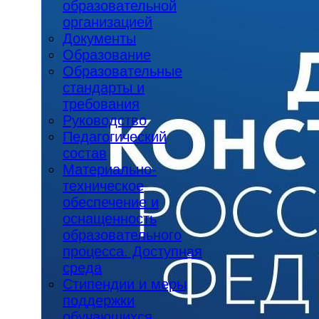
образовательной
организацией
Документы
Образование
Образовательные
стандарты и
требования
Руководство
Педагогический
состав
Материально-
техническое
обеспечение и
оснащенность
образовательного
процесса. Доступная
среда
Стипендии и меры
поддержки
обучающихся