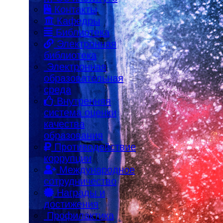
Контакты
Кафедры
Библиотека
Электронная
библиотека
Электронная
образовательная
среда
Внутренняя
система оценки
качества
образования
Противодействие
коррупции
Международное
сотрудничество
Награды и
достижения
Профилактика