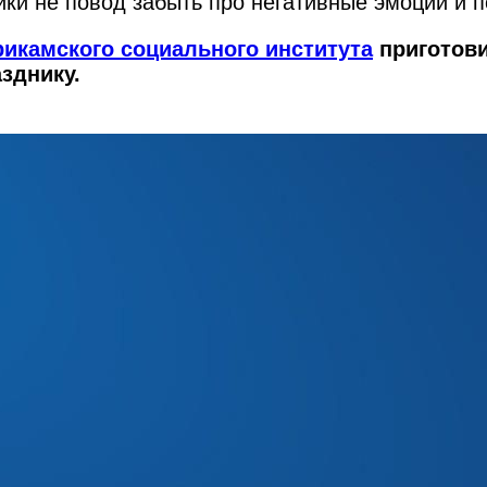
ники не повод забыть про негативные эмоции и
икамского социального института
приготови
зднику.