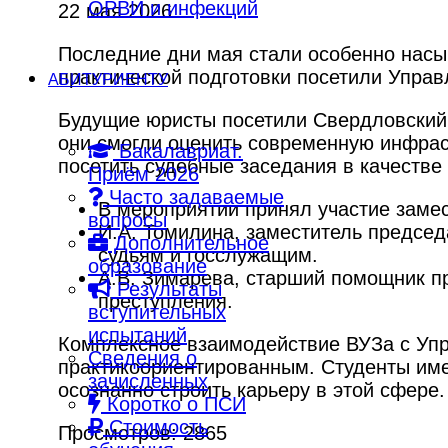
ОРВИ и инфекций
22 мая 2026
Последние дни мая стали особенно насы
практической подготовки посетили Управ
АБИТУРИЕНТУ
Будущие юристы посетили Свердловский и
они смогли оценить современную инфраст
Бакалавриат.
посетить судебные заседания в качестве
Приём 2026
Часто задаваемые
В мероприятии принял участие заме
вопросы
И.А. Томилина, заместитель председ
Дополнительное
судьям и госслужащим.
образование
А.В. Зимарева, старший помощник пр
Результаты
преступления.
вступительных
испытаний
Комплексное взаимодействие ВУЗа с Упр
Сведения о
практикоориентированным. Студенты име
зачисленных
осознанно строить карьеру в этой сфере.
Коротко о ПСИ
Стоимость
Просмотров: 2865