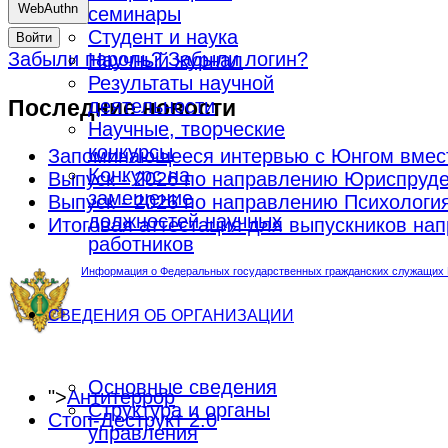
WebAuthn
семинары
Студент и наука
Войти
Забыли пароль?
Забыли логин?
Научный журнал
Результаты научной
Последние новости
деятельности
Научные, творческие
конкурсы
Запоминающееся интервью с Юнгом вмес
Конкурс на
Выпуск - 2026 по направлению Юриспруд
замещение
Выпуск - 2026 по направлению Психологи
должностей научных
Итоговая аттестация для выпускников н
работников
Информация о Федеральных государственных гражданских служащих М
СВЕДЕНИЯ ОБ ОРГАНИЗАЦИИ
Основные сведения
">
Антитеррор
Структура и органы
Стоп-Деструкт 2.0
управления