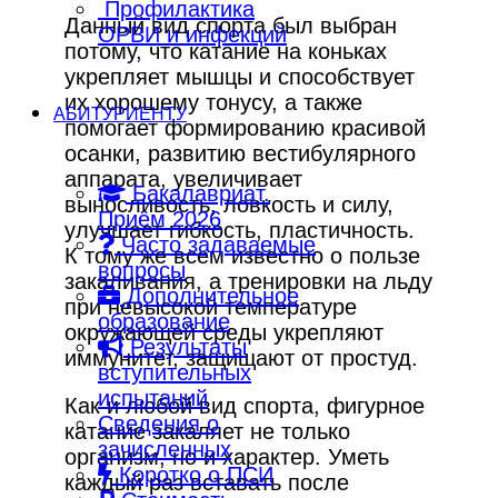
Профилактика
Данный вид спорта был выбран
ОРВИ и инфекций
потому, что катание на коньках
укрепляет мышцы и способствует
их хорошему тонусу, а также
АБИТУРИЕНТУ
помогает формированию красивой
осанки, развитию вестибулярного
аппарата, увеличивает
Бакалавриат.
выносливость, ловкость и силу,
Приём 2026
улучшает гибкость, пластичность.
Часто задаваемые
К тому же всем известно о пользе
вопросы
закаливания, а тренировки на льду
Дополнительное
при невысокой температуре
образование
окружающей среды укрепляют
Результаты
иммунитет, защищают от простуд.
вступительных
испытаний
Как и любой вид спорта, фигурное
Сведения о
катание закаляет не только
зачисленных
организм, но и характер. Уметь
Коротко о ПСИ
каждый раз вставать после