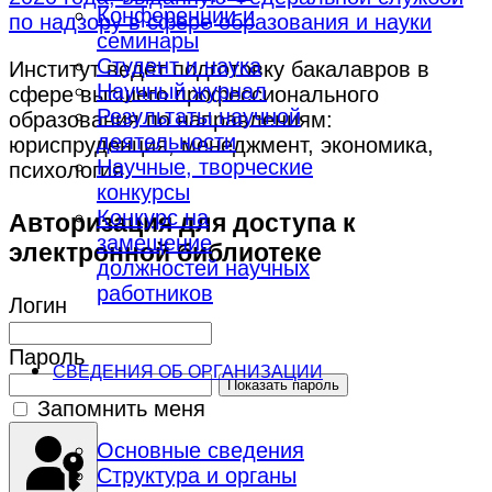
Конференции и
по надзору в сфере образования и науки
семинары
Студент и наука
Институт ведёт подготовку бакалавров в
Научный журнал
сфере высшего профессионального
Результаты научной
образования по направлениям:
деятельности
юриспруденция, менеджмент, экономика,
Научные, творческие
психология.
конкурсы
Конкурс на
Авторизация для доступа к
замещение
электронной библиотеке
должностей научных
работников
Логин
Пароль
СВЕДЕНИЯ ОБ ОРГАНИЗАЦИИ
Показать пароль
Запомнить меня
Основные сведения
Структура и органы