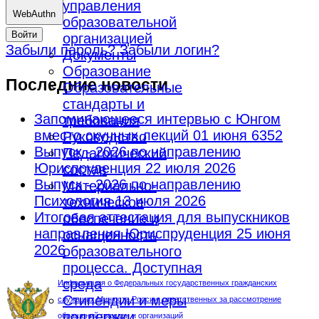
управления
WebAuthn
образовательной
Войти
организацией
Забыли пароль?
Забыли логин?
Документы
Образование
Последние новости
Образовательные
стандарты и
Запоминающееся интервью с Юнгом
требования
вместо скучных лекций
01 июня 6352
Руководство
Выпуск - 2026 по направлению
Педагогический
Юриспруденция
22 июля 2026
состав
Выпуск - 2026 по направлению
Материально-
Психология
13 июля 2026
техническое
Итоговая аттестация для выпускников
обеспечение и
направления Юриспруденция
25 июня
оснащенность
2026
образовательного
процесса. Доступная
среда
Информация о Федеральных государственных гражданских
Стипендии и меры
служащих Минюста России, ответственных за рассмотрение
поддержки
обращений граждан и организаций