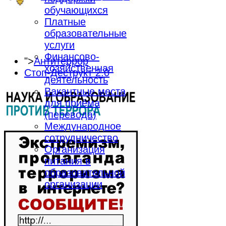
обучающихся
Платные
образовательные
услуги
Финансово-
">
Антитеррор
хозяйственная
Стоп-Деструкт 2.0
деятельность
Вакантные места
для приёма
(перевода)
Международное
сотрудничество
Организация
питания в
образовательной
организации