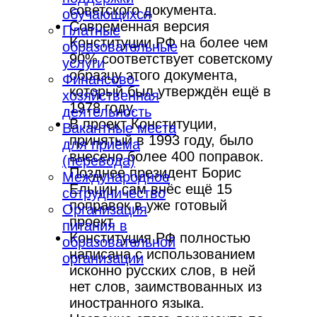
советского документа.
обучающихся
Современная версия
Платные
Конституции РФ на более чем
образовательные
90% соответствует советскому
услуги
образцу этого документа,
Финансово-
который был утверждён ещё в
хозяйственная
1978 году.
деятельность
В проект Конституции,
Вакантные места
принятый в 1993 году, было
для приёма
внесено более 400 поправок.
(перевода)
Позднее президент Борис
Международное
Ельцин сам внёс ещё 15
сотрудничество
поправок в уже готовый
Организация
проект.
питания в
Конституция РФ полностью
образовательной
написана с использованием
организации
исконно русских слов, в ней
нет слов, заимствованных из
иностранного языка.