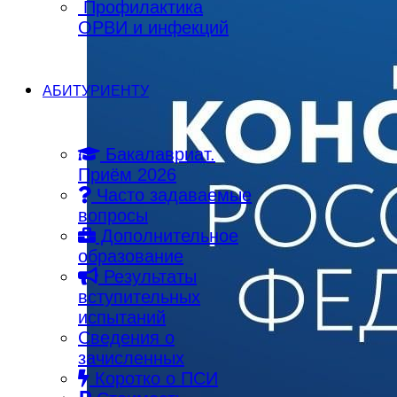
Профилактика
ОРВИ и инфекций
АБИТУРИЕНТУ
Бакалавриат.
Приём 2026
Часто задаваемые
вопросы
Дополнительное
образование
Результаты
вступительных
испытаний
Сведения о
зачисленных
Коротко о ПСИ