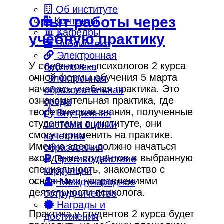
Об институте
Опыт работы через
Контакты
Кафедры
учебную практику
Библиотека
Электронная
У студентов – психологов 2 курса
библиотека
очной формы обучения 5 марта
Электронная
началась учебная практика. Это
образовательная
ознакомительная практика, где
среда
теоретические знания, полученные
Внутренняя
студентами в институте, они
система оценки
смогут применить на практике.
качества
Именно здесь должно начаться
образования
вхождение студентов в выбранную
Противодействие
специальность, знакомство с
коррупции
основными направлениями
Международное
деятельности психолога.
сотрудничество
Награды и
Практика у студентов 2 курса будет
достижения