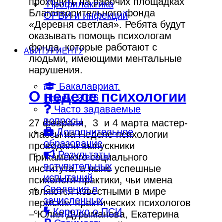
проходить на рабочих площадках
Профилактика
Благотворительного фонда
ОРВИ и инфекций
«Деревня светлая». Ребята будут
оказывать помощь психологам
фонда, которые работают с
АБИТУРИЕНТУ
людьми, имеющими ментальные
нарушения.
Бакалавриат.
О неделе психологии
Приём 2026
Часто задаваемые
вопросы
27 февраля, 3 и 4 марта мастер-
Дополнительное
классы на Неделе психологии
образование
проводили выпускники
Результаты
Прикамского социального
вступительных
института, а ныне успешные
испытаний
психологи-практики, чьи имена
Сведения о
являются известными в мире
зачисленных
пермских практических психологов
Коротко о ПСИ
– Юлия Дурыманова, Екатерина