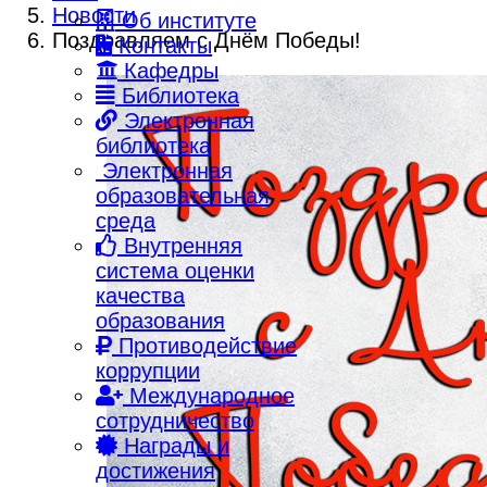
Новости
Об институте
Поздравляем с Днём Победы!
Контакты
Кафедры
Библиотека
Электронная
библиотека
Электронная
образовательная
среда
Внутренняя
система оценки
качества
образования
Противодействие
коррупции
Международное
сотрудничество
Награды и
достижения