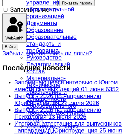
управления
Показать пароль
образовательной
Запомнить меня
организацией
Документы
Образование
Образовательные
WebAuthn
стандарты и
Войти
требования
Забыли пароль?
Забыли логин?
Руководство
Педагогический
Последние новости
состав
Материально-
Запоминающееся интервью с Юнгом
техническое
вместо скучных лекций
01 июня 6352
обеспечение и
Выпуск - 2026 по направлению
оснащенность
Юриспруденция
22 июля 2026
образовательного
Выпуск - 2026 по направлению
процесса. Доступная
Психология
13 июля 2026
среда
Итоговая аттестация для выпускников
Стипендии и меры
направления Юриспруденция
25 июня
поддержки