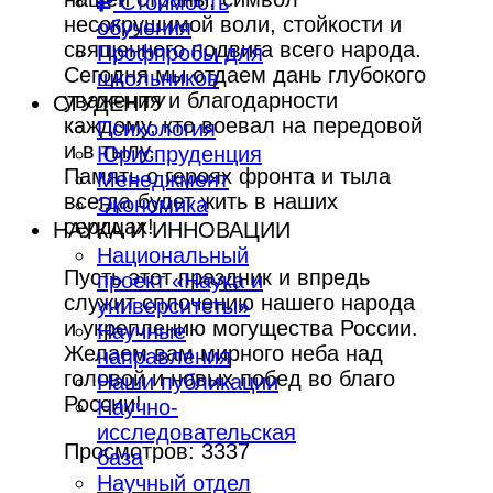
Стоимость
несокрушимой воли, стойкости и
обучения
священного подвига всего народа.
Профпробы для
Сегодня мы отдаем дань глубокого
школьников
уважения и благодарности
СТУДЕНТУ
каждому, кто воевал на передовой
Психология
и в тылу.
Юриспруденция
Память о героях фронта и тыла
Менеджмент
всегда будет жить в наших
Экономика
сердцах!
НАУКА И ИННОВАЦИИ
Национальный
Пусть этот праздник и впредь
проект «Наука и
служит сплочению нашего народа
университеты»
и укреплению могущества России.
Научные
Желаем вам мирного неба над
направления
головой и новых побед во благо
Наши публикации
России!
Научно-
исследовательская
Просмотров: 3337
база
Научный отдел