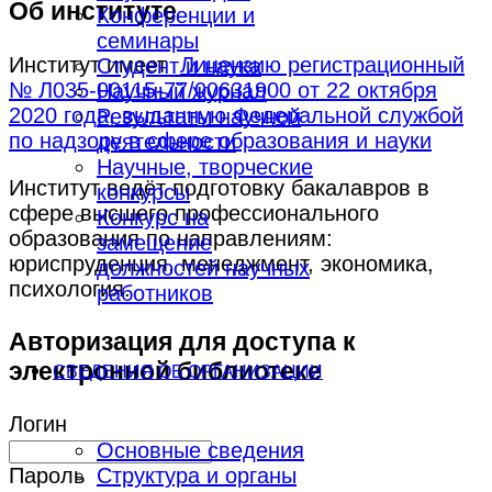
Об институте
Конференции и
семинары
Институт имеет
Лицензию регистрационный
Студент и наука
№ Л035-00115-77/00631900 от 22 октября
Научный журнал
2020 года, выданную Федеральной службой
Результаты научной
по надзору в сфере образования и науки
деятельности
Научные, творческие
Институт ведёт подготовку бакалавров в
конкурсы
сфере высшего профессионального
Конкурс на
образования по направлениям:
замещение
юриспруденция, менеджмент, экономика,
должностей научных
психология.
работников
Авторизация для доступа к
электронной библиотеке
СВЕДЕНИЯ ОБ ОРГАНИЗАЦИИ
Логин
Основные сведения
Структура и органы
Пароль