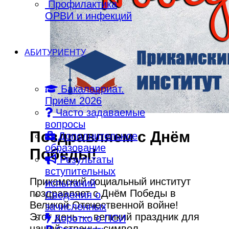
Профилактика
ОРВИ и инфекций
АБИТУРИЕНТУ
Бакалавриат.
Приём 2026
Часто задаваемые
вопросы
Поздравляем с Днём
Дополнительное
образование
Победы!
Результаты
вступительных
Прикамский социальный институт
испытаний
поздравляет с Днём Победы в
Сведения о
Великой Отечественной войне!
зачисленных
Этот день — великий праздник для
Коротко о ПСИ
нашей страны, символ