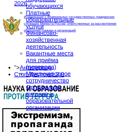
2026
обучающихся
Платные
Информация о Федеральных государственных гражданских
образовательные
служащих Минюста России, ответственных за рассмотрение
услуги
обращений граждан и организаций
Финансово-
хозяйственная
деятельность
Вакантные места
для приёма
(перевода)
">
Антитеррор
Международное
Стоп-Деструкт 2.0
сотрудничество
Организация
питания в
образовательной
организации