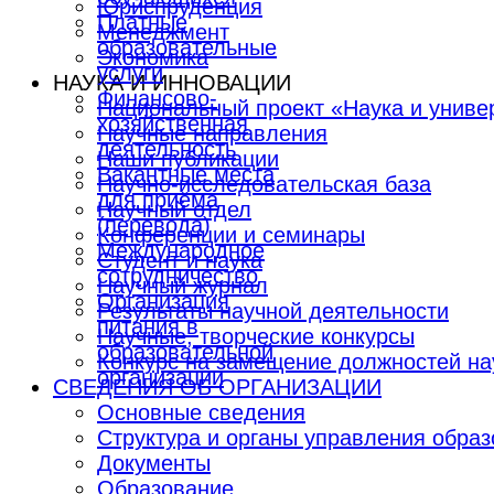
Юриспруденция
Платные
Менеджмент
образовательные
Экономика
услуги
НАУКА И ИННОВАЦИИ
Финансово-
Национальный проект «Наука и униве
хозяйственная
Научные направления
деятельность
Наши публикации
Вакантные места
Научно-исследовательская база
для приёма
Научный отдел
(перевода)
Конференции и семинары
Международное
Студент и наука
сотрудничество
Научный журнал
Организация
Результаты научной деятельности
питания в
Научные, творческие конкурсы
образовательной
Конкурс на замещение должностей на
организации
СВЕДЕНИЯ ОБ ОРГАНИЗАЦИИ
Основные сведения
Структура и органы управления образ
Документы
Образование