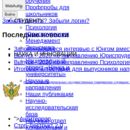
обучения
WebAuthn
Профпробы для
школьников
Войти
СТУДЕНТУ
Забыли пароль?
Забыли логин?
Психология
Юриспруденция
Последние новости
Менеджмент
Экономика
Запоминающееся интервью с Юнгом вмес
НАУКА И ИННОВАЦИИ
Выпуск - 2026 по направлению Юриспруд
Национальный
Выпуск - 2026 по направлению Психологи
проект «Наука и
Итоговая аттестация для выпускников н
университеты»
Научные
Информация о Федеральных государственных гражданских служащих М
направления
Наши публикации
Научно-
исследовательская
база
">
Антитеррор
Научный отдел
Стоп-Деструкт 2.0
Конференции и