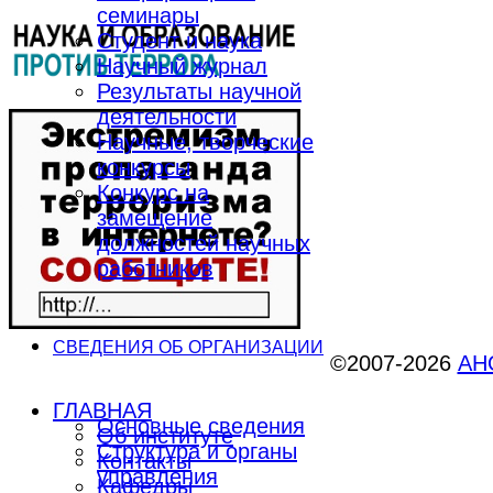
семинары
Студент и наука
Научный журнал
Результаты научной
деятельности
Научные, творческие
конкурсы
Конкурс на
замещение
должностей научных
работников
СВЕДЕНИЯ ОБ ОРГАНИЗАЦИИ
©2007-2026
АНО
ГЛАВНАЯ
Основные сведения
Об институте
Структура и органы
Контакты
управления
Кафедры