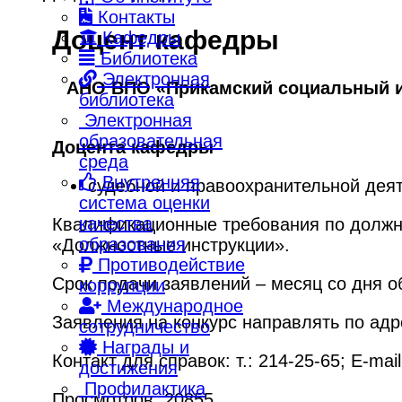
Контакты
Доцент кафедры
Кафедры
Библиотека
Электронная
АНО ВПО «Прикамский социальный и
библиотека
Электронная
образовательная
Доцента кафедры
среда
Внутренняя
судебной и правоохранительной дея
система оценки
качества
Квалификационные требования по должн
образования
«Должностные инструкции».
Противодействие
Срок подачи заявлений – месяц со дня о
коррупции
Международное
Заявления на конкурс направлять по адре
сотрудничество
Награды и
Контакт для справок: т.: 214-25-65; E-mai
достижения
Профилактика
Просмотров: 20855