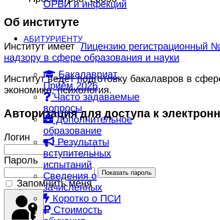
ОРВИ и инфекций
Об институте
АБИТУРИЕНТУ
Институт имеет
Лицензию регистрационный № 
надзору в сфере образования и науки
Бакалавриат.
Институт ведёт подготовку бакалавров в сфе
Приём 2026
экономика, психология.
Часто задаваемые
вопросы
Авторизация для доступа к электрон
Дополнительное
образование
Логин
Результаты
вступительных
Пароль
испытаний
Показать пароль
Сведения о
Запомнить меня
зачисленных
Коротко о ПСИ
Стоимость