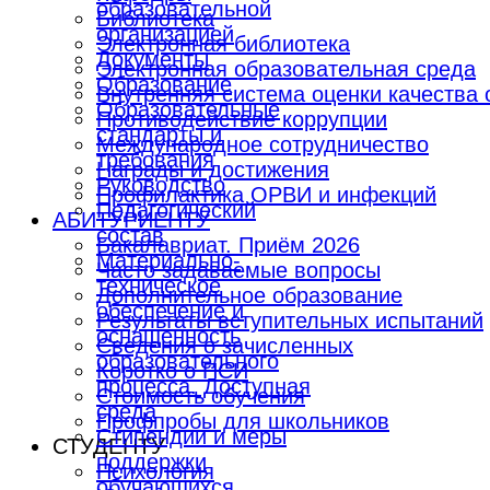
образовательной
Библиотека
организацией
Электронная библиотека
Документы
Электронная образовательная среда
Образование
Внутренняя система оценки качества
Образовательные
Противодействие коррупции
стандарты и
Международное сотрудничество
требования
Награды и достижения
Руководство
Профилактика ОРВИ и инфекций
Педагогический
АБИТУРИЕНТУ
состав
Бакалавриат. Приём 2026
Материально-
Часто задаваемые вопросы
техническое
Дополнительное образование
обеспечение и
Результаты вступительных испытаний
оснащенность
Сведения о зачисленных
образовательного
Коротко о ПСИ
процесса. Доступная
Стоимость обучения
среда
Профпробы для школьников
Стипендии и меры
СТУДЕНТУ
поддержки
Психология
обучающихся