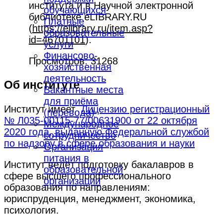
института и в Научной электронной
обучающихся
библиотеке eLIBRARY.RU
Платные
(
https://elibrary.ru/item.asp?
образовательные
id=46701101
).
услуги
Финансово-
Просмотров: 31268
хозяйственная
деятельность
Об институте
Вакантные места
для приёма
Институт имеет
Лицензию регистрационный
(перевода)
№ Л035-00115-77/00631900 от 22 октября
Международное
2020 года, выданную Федеральной службой
сотрудничество
по надзору в сфере образования и науки
Организация
питания в
Институт ведёт подготовку бакалавров в
образовательной
сфере высшего профессионального
организации
образования по направлениям:
юриспруденция, менеджмент, экономика,
психология.