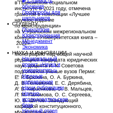
Стоимость
в Прикамском социальном
обучения
институте в 2021 году, отмечена
Профпробы для
грамотой в номинации «Лучшее
школьников
научное издание
СТУДЕНТУ
по юриспруденции»
Психология
на V Уральском межрегиональном
Юриспруденция
конкурсе «Университетская книга –
Менеджмент
2022».
Экономика
НАУКА И ИННОВАЦИИ
Монографию под общей научной
Национальный
редакцией кандидата юридических
проект «Наука и
наук, доцента И. К. Советова
университеты»
подготовили ученые вузов Перми:
Научные
Е. Р. Брюхина, О. А. Буркина,
направления
Д. В. Головкина, Е. С. Дерябина,
Наши публикации
А. В. Карзенкова, О. В. Мальцев,
Научно-
Л. М. Пахомова, О. С. Сергеева,
исследовательская
Ю. В. Шилов. Заведующий
база
кафедрой конституционного,
Научный отдел
муниципального