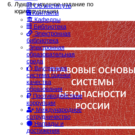
Лучшее научное издание по
Об институте
юриспруденции
Контакты
Кафедры
Библиотека
Электронная
библиотека
Электронная
образовательная
среда
Внутренняя
система оценки
качества
образования
Противодействие
коррупции
Международное
сотрудничество
Награды и
достижения