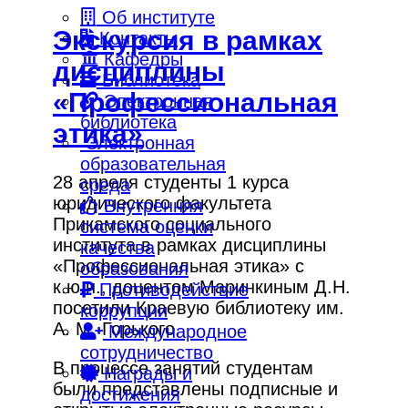
Об институте
Экскурсия в рамках
Контакты
Кафедры
дисциплины
Библиотека
«Профессиональная
Электронная
библиотека
этика»
Электронная
образовательная
28 апреля студенты 1 курса
среда
юридического факультета
Внутренняя
Прикамского социального
система оценки
института в рамках дисциплины
качества
«Профессиональная этика» с
образования
к.ю.н., доцентом Маринкиным Д.Н.
Противодействие
посетили Краевую библиотеку им.
коррупции
А. М. Горького.
Международное
сотрудничество
В процессе занятий студентам
Награды и
были представлены подписные и
достижения