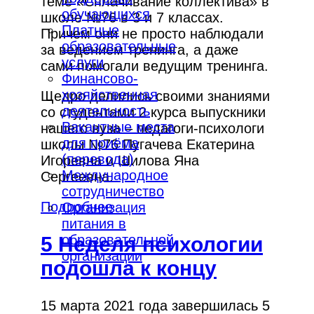
теме «Сплачивание коллектива» в
обучающихся
школе №76 в 3 и 7 классах.
Платные
Причем они не просто наблюдали
образовательные
за ведением тренинга, а даже
услуги
сами помогали ведущим тренинга.
Финансово-
хозяйственная
Щедро делились своими знаниями
деятельность
со студентами 2 курса выпускники
Вакантные места
нашего вуза – педагоги-психологи
для приёма
школы №76 Пугачева Екатерина
(перевода)
Игоревна и Шилова Яна
Международное
Сергеевна.
сотрудничество
Подробнее
Организация
питания в
образовательной
5 Неделя психологии
организации
подошла к концу
15 марта 2021 года завершилась 5