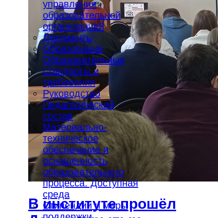
управления
образовательной
организацией
Документы
Образование
Образовательные
стандарты и
требования
Руководство
Педагогический
состав
Материально-
техническое
обеспечение и
оснащенность
образовательного
процесса. Доступная
среда
В институте прошёл
Стипендии и меры
поддержки