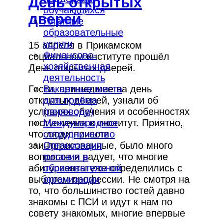
День открытых
обучающихся
дверей
Платные
образовательные
услуги
15 апреля в Прикамском
Финансово-
социальном институте прошёл
хозяйственная
День открытых дверей.
деятельность
Вакантные места
Гости, пришедшие на день
для приёма
открытых дверей, узнали об
(перевода)
условиях обучения и особенностях
Международное
поступления в институт. Приятно,
сотрудничество
что люди пришли
Организация
заинтересованные, было много
питания в
вопросов и радует, что многие
образовательной
абитуриенты уже определились с
организации
выбором профессии. Не смотря на
то, что большинство гостей давно
знакомы с ПСИ и идут к нам по
совету знакомых, многие впервые