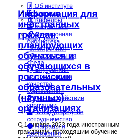
Об институте
Информация для
Контакты
Кафедры
иностранных
Библиотека
граждан,
Электронная
библиотека
планирующих
Электронная
обучаться и
образовательная
среда
обучающихся в
Внутренняя
российских
система оценки
качества
образовательных
образования
(научных)
Противодействие
коррупции
организациях
Международное
сотрудничество
С 1 января 2023 года иностранным
Награды и
гражданам, проходящим обучение
достижения