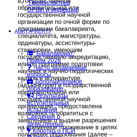
в государственной
Профилактика
образовательной или
ОРВИ и инфекций
государственной научной
организации по очной форме по
программам бакалавриата,
АБИТУРИЕНТУ
специалитета, магистратуры,
ординатуры, ассистентуры-
стажировки, имеющим
Бакалавриат.
государственную аккредитацию,
Приём 2026
или по программе подготовки
Часто задаваемые
научных и научно-педагогических
вопросы
кадров в аспирантуре
Дополнительное
(адъюнктуре) в государственной
образование
образовательной или
Результаты
государственной научной
вступительных
организации., предоставлена
испытаний
возможность обратиться с
Сведения о
заявлением о выдаче разрешения
зачисленных
на временное проживание в целях
Коротко о ПСИ
получения образования (далее –