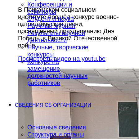
Конференции и
В Прикамском социальном
семинары
институте прошёл конкурс военно-
Студент и наука
патриотической песни,
Научный журнал
посвященный празднованию Дня
Результаты научной
Победы в Великой Отечественной
деятельности
войне.
Научные, творческие
конкурсы
Посмотреть видео на youtu.be
Конкурс на
замещение
должностей научных
работников
СВЕДЕНИЯ ОБ ОРГАНИЗАЦИИ
Основные сведения
Структура и органы