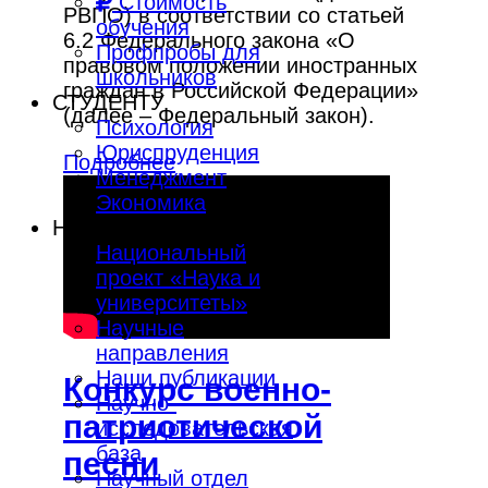
Стоимость
РВПО) в соответствии со статьей
обучения
6.2 Федерального закона «О
Профпробы для
правовом положении иностранных
школьников
граждан в Российской Федерации»
СТУДЕНТУ
(далее – Федеральный закон).
Психология
Юриспруденция
Подробнее
Менеджмент
Экономика
НАУКА И ИННОВАЦИИ
Национальный
проект «Наука и
университеты»
Научные
направления
Наши публикации
Конкурс военно-
Научно-
патриотической
исследовательская
база
песни
Научный отдел