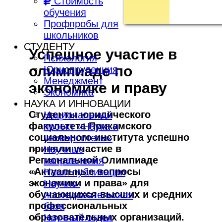
Стоимость
обучения
Профпробы для
школьников
СТУДЕНТУ
Успешное участие в
Психология
олимпиаде по
Юриспруденция
Менеджмент
экономике и праву
Экономика
НАУКА И ИННОВАЦИИ
Студенты юридического
Национальный
факультета Прикамского
проект «Наука и
социального института успешно
университеты»
приняли участие в
Научные
Региональной Олимпиаде
направления
«Актуальные вопросы
Наши публикации
экономики и права» для
Научно-
обучающихся высших и средних
исследовательская
профессиональных
база
образовательных организаций.
Научный отдел