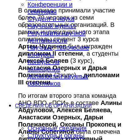
Конференции и
В олимпиаде принимали участие
семинары
более 70 человек из семи
Студент и наука
образовательных организаций. В
Научный журнал
рамках индивидуального этапа
Результаты научной
олимпиады студент 3 курса
деятельности
Артем Чудинов
был награжден
Научные, творческие
дипломом
II
степени
, а студенты
конкурсы
Алексей Беляев
(3 курс),
Конкурс на
Анастасия Озерных и Дарья
замещение
Полежаева
(2 курс) –
дипломами
должностей научных
III
степени
.
работников
По итогам второго этапа команда
АНО ВПО «ПСИ» в составе
Алины
СВЕДЕНИЯ ОБ ОРГАНИЗАЦИИ
Абдуловой, Алексея Беляева,
Анастасии Озерных, Дарьи
Полежаевой, Оксаны Прокопец и
Основные сведения
Алины Сопегиной
была отмечена
Структура и органы
дипломом «За креативный