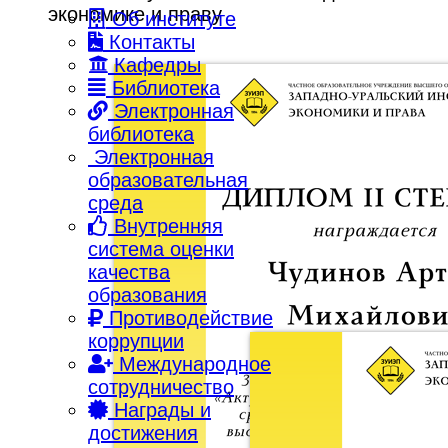
экономике и праву
Об институте
Контакты
Кафедры
Библиотека
Электронная
библиотека
Электронная
образовательная
среда
Внутренняя
система оценки
качества
образования
Противодействие
коррупции
Международное
сотрудничество
Награды и
достижения