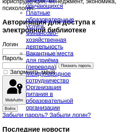
юриспруденция, менеджмент, экономика,
обучающихся
психология.
Платные
образовательные
Авторизация для доступа к
услуги
электронной библиотеке
Финансово-
хозяйственная
Логин
деятельность
Вакантные места
Пароль
для приёма
Показать пароль
(перевода)
Запомнить меня
Международное
сотрудничество
Организация
питания в
образовательной
WebAuthn
организации
Войти
Забыли пароль?
Забыли логин?
Последние новости