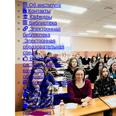
Об институте
Контакты
Кафедры
Библиотека
Электронная
библиотека
Электронная
образовательная
среда
Внутренняя
система оценки
качества
образования
Противодействие
коррупции
Международное
сотрудничество
Награды и
достижения