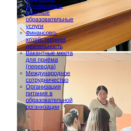
обучающихся
Платные
образовательные
услуги
Финансово-
хозяйственная
деятельность
Вакантные места
для приёма
(перевода)
Международное
сотрудничество
Организация
питания в
образовательной
организации