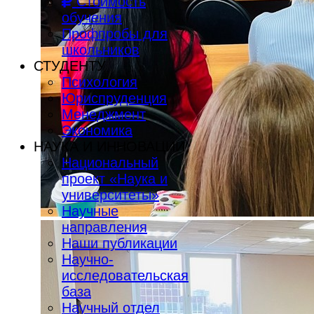
Стоимость
обучения
Профпробы для
школьников
СТУДЕНТУ
Психология
Юриспруденция
Менеджмент
Экономика
НАУКА И ИННОВАЦИИ
Национальный
проект «Наука и
университеты»
Научные
направления
Наши публикации
Научно-
исследовательская
база
Научный отдел