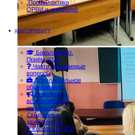
Профилактика
ОРВИ и инфекций
АБИТУРИЕНТУ
Бакалавриат.
Приём 2026
Часто задаваемые
вопросы
Дополнительное
образование
Результаты
вступительных
испытаний
Сведения о
зачисленных
Коротко о ПСИ