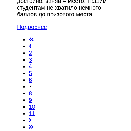
достойно, заняв 4 место. Нашим
студентам не хватило немного
баллов до призового места.
Подробнее
2
3
4
5
6
7
8
9
10
11