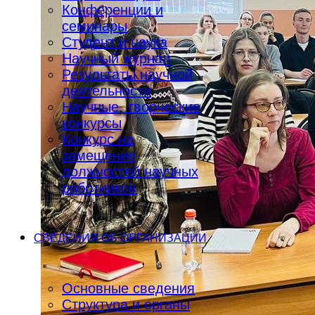
Конференции и
семинары
Студент и наука
Научный журнал
Результаты научной
деятельности
Научные, творческие
конкурсы
Конкурс на
замещение
должностей научных
работников
СВЕДЕНИЯ ОБ ОРГАНИЗАЦИИ
Основные сведения
Структура и органы