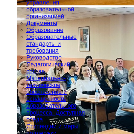
управления
образовательной
организацией
Документы
Образование
Образовательные
стандарты и
требования
Руководство
Педагогический
состав
Материально-
техническое
обеспечение и
оснащенность
образовательного
процесса. Доступная
среда
Стипендии и меры
поддержки