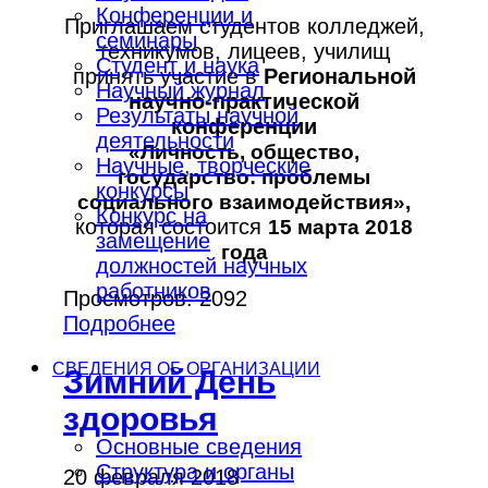
Конференции и
Приглашаем студентов колледжей,
семинары
техникумов, лицеев, училищ
Студент и наука
принять участие в
Региональной
Научный журнал
научно-практической
Результаты научной
конференции
деятельности
«Личность, общество,
Научные, творческие
государство: проблемы
конкурсы
социального взаимодействия»,
Конкурс на
которая состоится
15 марта 2018
замещение
года
должностей научных
работников
Просмотров: 2092
Подробнее
СВЕДЕНИЯ ОБ ОРГАНИЗАЦИИ
Зимний День
здоровья
Основные сведения
Структура и органы
20 февраля 2018