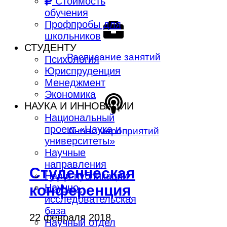
Стоимость
обучения
Профпробы для
школьников
СТУДЕНТУ
Расписание занятий
Психология
Юриспруденция
Менеджмент
Экономика
НАУКА И ИННОВАЦИИ
Национальный
проект «Наука и
Анонс мероприятий
университеты»
Научные
направления
Студенческая
Наши публикации
Научно-
конференция
исследовательская
база
22 февраля 2018
Научный отдел