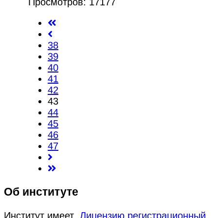
Просмотров: 17177
38
39
40
41
42
43
44
45
46
47
Об институте
Институт имеет
Лицензию регистрационный