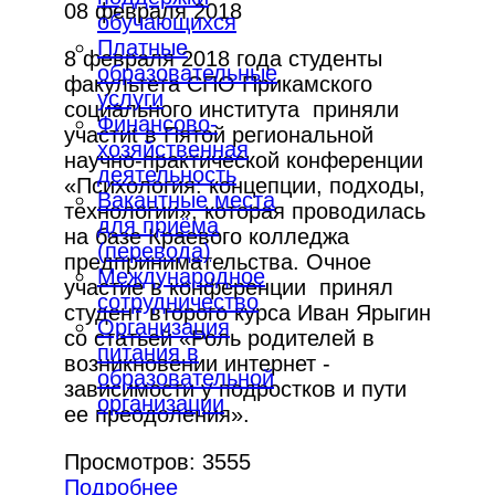
08 февраля 2018
обучающихся
Платные
8 февраля 2018 года студенты
образовательные
факультета СПО Прикамского
услуги
социального института приняли
Финансово-
участиt в Пятой региональной
хозяйственная
научно-практической конференции
деятельность
«Психология: концепции, подходы,
Вакантные места
технологии», которая проводилась
для приёма
на базе Краевого колледжа
(перевода)
предпринимательства. Очное
Международное
участие в конференции принял
сотрудничество
студент второго курса Иван Ярыгин
Организация
со статьей «Роль родителей в
питания в
возникновении интернет -
образовательной
зависимости у подростков и пути
организации
ее преодоления».
Просмотров: 3555
Подробнее