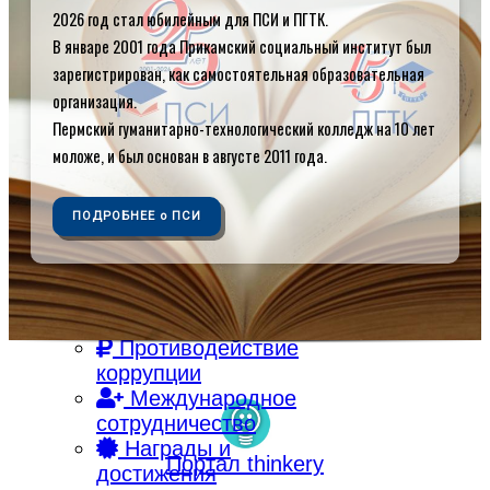
2026 год стал юбилейным для ПСИ и ПГТК.
Об институте
Контакты
В январе 2001 года Прикамский социальный институт был
Кафедры
зарегистрирован, как самостоятельная образовательная
Библиотека
организация.
Электронная
Пермский гуманитарно-технологический колледж на 10 лет
библиотека
моложе, и был основан в августе 2011 года.
Электронная
образовательная
ПОДРОБНЕЕ о ПСИ
среда
Внутренняя
система оценки
качества
образования
Противодействие
коррупции
Международное
сотрудничество
Награды и
Портал thinkery
достижения