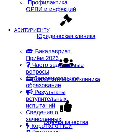
Профилактика
ОРВИ и инфекций
АБИТУРИЕНТУ
Юридическая клиника
Бакалавриат.
Приём 2026
Часто задаваемые
вопросы
Дополнительное
Психологическая клиника
образование
Результаты
вступительных
испытаний
Сведения о
зачисленных
Оценка качества
Коротко о ПСИ