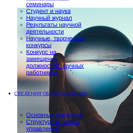
семинары
Студент и наука
Научный журнал
Результаты научной
деятельности
Научные, творческие
конкурсы
Конкурс на
замещение
должностей научных
работников
СВЕДЕНИЯ ОБ ОРГАНИЗАЦИИ
Основные сведения
Структура и органы
управления