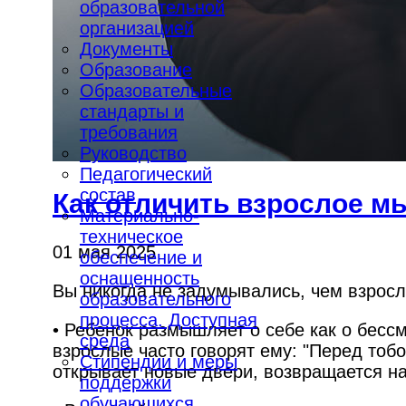
образовательной
организацией
Документы
Образование
Образовательные
стандарты и
требования
Руководство
Педагогический
состав
Как отличить взрослое м
Материально-
техническое
01 мая 2025
обеспечение и
оснащенность
Вы никогда не задумывались, чем взрос
образовательного
процесса. Доступная
• Ребенок размышляет о себе как о бессм
среда
взрослые часто говорят ему: "Перед тобо
Стипендии и меры
открывает новые двери, возвращается на
поддержки
обучающихся