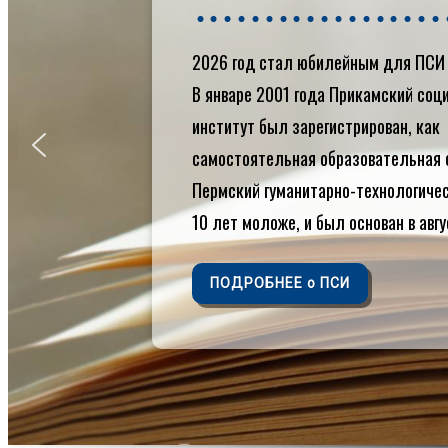
Контакты
Кафедры
2026 год стал юбилейным для ПСИ 
Библиотека
Электронная
В январе 2001 года Прикамский со
библиотека
институт был зарегистрирован, как
Электронная
самостоятельная образовательная 
образовательная
среда
Пермский гуманитарно-технологиче
Внутренняя
10 лет моложе, и был основан в авгу
система оценки
качества
образования
ПОДРОБНЕЕ о ПСИ
Противодействие
коррупции
Международное
сотрудничество
Награды и
достижения
Профилактика