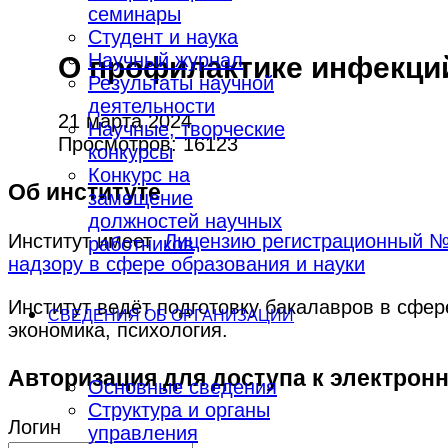
семинары
Студент и наука
Научный журнал
О профилактике инфекци
Результаты научной
деятельности
21 марта 2024
Научные, творческие
Просмотров: 16123
конкурсы
Конкурс на
Об институте
замещение
должностей научных
Институт имеет
Лицензию регистрационный № 
работников
надзору в сфере образования и науки
Институт ведёт подготовку бакалавров в сфе
СВЕДЕНИЯ ОБ ОРГАНИЗАЦИИ
экономика, психология.
Авторизация для доступа к электрон
Основные сведения
Структура и органы
Логин
управления