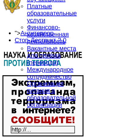
Платные
образовательные
услуги
Финансово-
">
Антитеррор
хозяйственная
Стоп-Деструкт 2.0
деятельность
Вакантные места
для приёма
(перевода)
Международное
сотрудничество
Организация
питания в
образовательной
организации