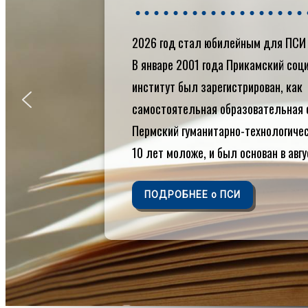
Контакты
Кафедры
2026 год стал юбилейным для ПСИ 
Библиотека
Электронная
В январе 2001 года Прикамский со
библиотека
институт был зарегистрирован, как
Электронная
самостоятельная образовательная 
образовательная
среда
Пермский гуманитарно-технологиче
Внутренняя
10 лет моложе, и был основан в авгу
система оценки
качества
образования
ПОДРОБНЕЕ о ПСИ
Противодействие
коррупции
Международное
сотрудничество
Награды и
достижения
Профилактика