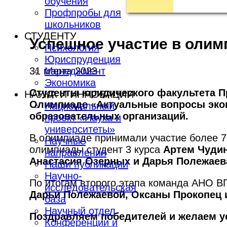
обучения
Профпробы для
школьников
СТУДЕНТУ
Успешное участие в олим
Психология
Юриспруденция
31 марта 2023
Менеджмент
Экономика
Студенты юридического факультета Пр
НАУКА И ИННОВАЦИИ
Олимпиаде «Актуальные вопросы эко
Национальный
образовательных организаций.
проект «Наука и
университеты»
В олимпиаде принимали участие более 70
Научные
олимпиады студент 3 курса
Артем Чуди
направления
Анастасия Озерных и Дарья Полежаев
Наши публикации
Научно-
По итогам второго этапа команда АНО 
исследовательская
Дарьи Полежаевой, Оксаны Прокопец
база
Научный отдел
Поздравляем победителей и желаем ус
Конференции и