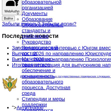
образовательной
организацией
WebAuthn
Документы
Образование
Войти
Забыли пароль?
Забыли логин?
Образовательные
стандарты и
Последние новости
требования
Руководство
Педагогический
Запоминающееся интервью с Юнгом вмес
состав
Выпуск - 2026 по направлению Юриспруд
Материально-
Выпуск - 2026 по направлению Психологи
техническое
Итоговая аттестация для выпускников н
обеспечение и
оснащенность
Информация о Федеральных государственных гражданских служащих М
образовательного
процесса. Доступная
среда
Стипендии и меры
поддержки
">
Антитеррор
обучающихся