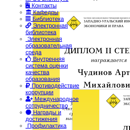
Контакты
Кафедры
Библиотека
Электронная
библиотека
Электронная
образовательная
среда
Внутренняя
система оценки
качества
образования
Противодействие
коррупции
Международное
сотрудничество
Награды и
достижения
Профилактика