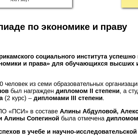
пиаде по экономике и праву
икамского социального института успешно 
номики и права» для обучающихся высших 
 человек из семи образовательных организаци
нов
был награжден
дипломом
II
степени
, а ст
а
(2 курс) –
дипломами
III
степени
.
ВПО «ПСИ» в составе
Алины Абдуловой, Алекс
 и Алины Сопегиной
была отмечена
дипломом 
пехов в учебе и научно-исследовательской 