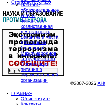
Стоп-Деструкт 2.0
Платные
образовательные
услуги
Финансово-
хозяйственная
деятельность
Вакантные места
для приёма
(перевода)
Международное
сотрудничество
Организация
питания в
образовательной
организации
©2007-2026
АНО
ГЛАВНАЯ
Об институте
Контакты