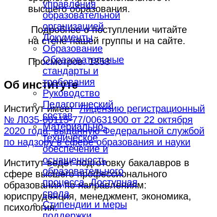
управления
высшего образования.
образовательной
организацией
Подробнее о поступлении читайте
Документы
на стене нашей группы и на сайте.
Образование
Образовательные
Просмотров: 1853
стандарты и
требования
Об институте
Руководство
Педагогический
Институт имеет
Лицензию регистрационный
состав
№ Л035-00115-77/00631900 от 22 октября
Материально-
2020 года, выданную Федеральной службой
техническое
по надзору в сфере образования и науки
обеспечение и
оснащенность
Институт ведёт подготовку бакалавров в
образовательного
сфере высшего профессионального
процесса. Доступная
образования по направлениям:
среда
юриспруденция, менеджмент, экономика,
Стипендии и меры
психология.
поддержки