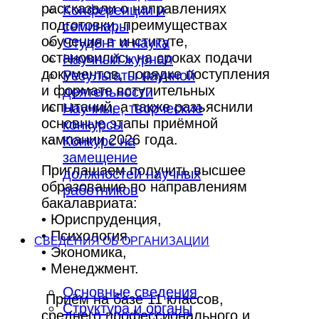
рассказали о направлениях
Конференции и
подготовки, преимуществах
семинары
обучения в институте,
Студент и наука
остановились на сроках подачи
Научный журнал
документов, порядке поступления
Результаты научной
и формате вступительных
деятельности
испытаний, а также разъяснили
Научные, творческие
основные этапы приёмной
конкурсы
кампании 2026 года.
Конкурс на
замещение
Приглашаем получить высшее
должностей научных
образование по направлениям
работников
бакалавриата:
• Юриспруденция,
• Психология,
СВЕДЕНИЯ ОБ ОРГАНИЗАЦИИ
• Экономика,
• Менеджмент.
Основные сведения
Приём на базе 11 классов,
Структура и органы
среднего профессионального и