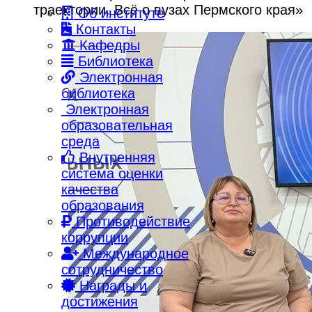
траектории. Всё о вузах Пермского края»
Об институте
Контакты
Кафедры
Библиотека
Электронная
библиотека
Электронная
образовательная
среда
Внутренняя
система оценки
качества
образования
Противодействие
коррупции
Международное
сотрудничество
Награды и
достижения